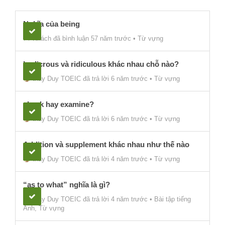
Nghĩa của being
Khách
đã bình luận 57 năm trước
•
Từ vựng
Ludicrous và ridiculous khác nhau chỗ nào?
thầy Duy TOEIC
đã trả lời 6 năm trước
•
Từ vựng
check hay examine?
thầy Duy TOEIC
đã trả lời 6 năm trước
•
Từ vựng
Addition và supplement khác nhau như thế nào
thầy Duy TOEIC
đã trả lời 4 năm trước
•
Từ vựng
“as to what” nghĩa là gì?
thầy Duy TOEIC
đã trả lời 4 năm trước
•
Bài tập tiếng
Anh
,
Từ vựng