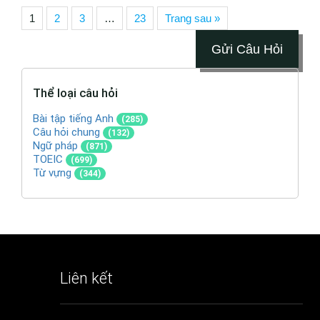
1
2
3
…
23
Trang sau »
Gửi Câu Hỏi
Thể loại câu hỏi
Bài tập tiếng Anh
(285)
Câu hỏi chung
(132)
Ngữ pháp
(871)
TOEIC
(699)
Từ vựng
(344)
Liên kết