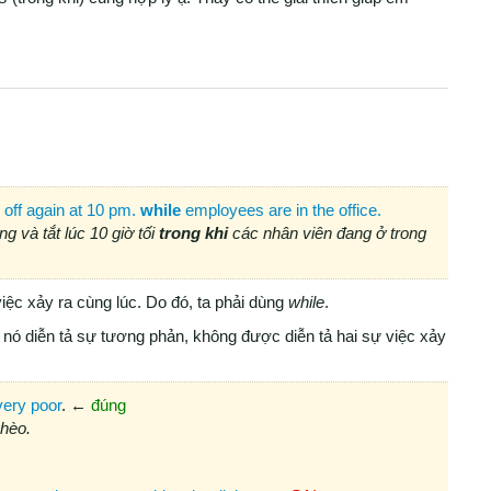
 off again at 10 pm.
while
employees are in the off‌ice.
g và tắt lúc 10 giờ tối
trong khi
các nhân viên đang ở trong
việc xảy ra cùng lúc. Do đó, ta phải dùng
while
.
g nó diễn tả sự tương phản, không được diễn tả hai sự việc xảy
very poor
. ←
đúng
ghèo.