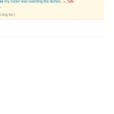
as
my sister was washing the dishes.
←
SAI
.
cùng lúc)