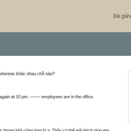
Bài giản
whereas khác nhau chỗ nào?
 again at 10 pm. ——- employees are in the off‌ice.
as
(trong khi) cũng hợp lý ạ. Thầy có thể giải thích giúp em