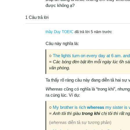
được không ạ?
1 Câu trả lời
thầy Duy TOEIC
đã trả lời 5 năm trước
Câu này nghĩa là:
○
The lights turn on every day at 6 am. and
=
Các bóng đèn bật lên mỗi ngày lúc 6h sán
văn phòng.
Ta thấy rõ ràng câu này đang diễn tả hai sự 
Whereas
cũng có nghĩa là “trong khi”, nhưn
ra cùng lúc. Ví dụ:
○
My brother is rich
whereas
my sister is 
=
Anh tôi thì giàu
trong khi
chị tôi thì rất n
(
whereas
diễn tả sự tương phản)