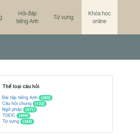
Hỏi đáp
Khóa học
g
Từ vựng
tiếng Anh
online
Thể loại câu hỏi
Bài tập tiếng Anh
(285)
Câu hỏi chung
(132)
Ngữ pháp
(871)
TOEIC
(699)
Từ vựng
(344)