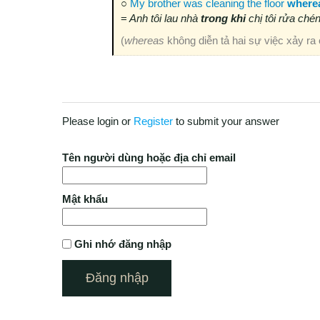
○
My brother was cleaning the floor
where
=
Anh tôi lau nhà
trong khi
chị tôi rửa chén
(
whereas
không diễn tả hai sự việc xảy ra 
Please login or
Register
to submit your answer
Tên người dùng hoặc địa chỉ email
Mật khẩu
Ghi nhớ đăng nhập