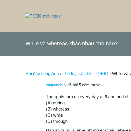
While và whereas khác nhau chỗ nào?
Hỏi đáp tiếng Anh
›
Thể loại câu hỏi: TOEIC
›
While và 
vuquanghuy
đã hỏi 5 năm trước
The lights turn on every day at 6 am. and off
(A) during
(B) whereas
(C) while
(D) through
Đáp án đúng là
while
nhưng em thấy
where