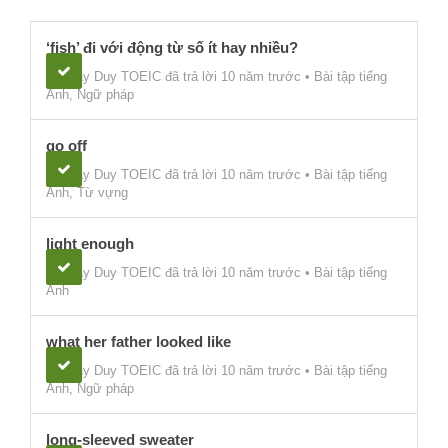
‘fish’ đi với động từ số ít hay nhiều?
thầy Duy TOEIC
đã trả lời 10 năm trước
•
Bài tập tiếng
Anh
,
Ngữ pháp
go off
thầy Duy TOEIC
đã trả lời 10 năm trước
•
Bài tập tiếng
Anh
,
Từ vựng
light enough
thầy Duy TOEIC
đã trả lời 10 năm trước
•
Bài tập tiếng
Anh
what her father looked like
thầy Duy TOEIC
đã trả lời 10 năm trước
•
Bài tập tiếng
Anh
,
Ngữ pháp
long-sleeved sweater