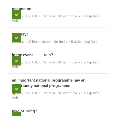
not and no
thầy Duy TOEIC
đã trả lời 10 năm trước
•
Bài tập tiếng
Anh
(so/very)
Khách
đã bình luận 57 năm trước
•
Bài tập tiếng Anh
In the event ……. rain?
thầy Duy TOEIC
đã trả lời 10 năm trước
•
Bài tập tiếng
Anh
an important national programme hay an
importantly national programme
thầy Duy TOEIC
đã trả lời 10 năm trước
•
Bài tập tiếng
Anh
take or bring?