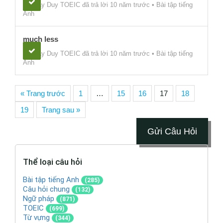
thầy Duy TOEIC
đã trả lời 10 năm trước
•
Bài tập tiếng
Anh
much less
thầy Duy TOEIC
đã trả lời 10 năm trước
•
Bài tập tiếng
Anh
« Trang trước
1
…
15
16
17
18
19
Trang sau »
Gửi Câu Hỏi
Thể loại câu hỏi
Bài tập tiếng Anh
(285)
Câu hỏi chung
(132)
Ngữ pháp
(871)
TOEIC
(699)
Từ vựng
(344)