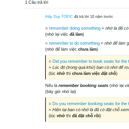
1 Câu trả lời
thầy Duy TOEIC
đã trả lời 10 năm trước
○
remember doing something
=
nhớ là đã có
(nhớ lại việc
đã làm
)
○
remember to do something
=
nhớ để làm g
(nhớ để làm việc
chưa làm
)
○
Did you remember to book seats for the
=
Lúc đó (trong quá khứ) bạn có nhớ để 
(lúc
nhớ
thì
chưa làm việc đặt chỗ
)
Nếu là
remember booking seats
(nhớ lại vi
(bây giờ nhớ lại)
○
Do you remember booking seats for the 
=
Hiện tại bạn có nhớ là đã có đặt chỗ x
(lúc
nhớ
thì
đã đặt chỗ rồi
)