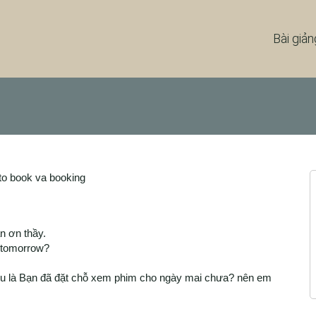
Bài giản
to book va booking
n ơn thầy.
r tomorrow?
iểu là Bạn đã đặt chỗ xem phim cho ngày mai chưa? nên em