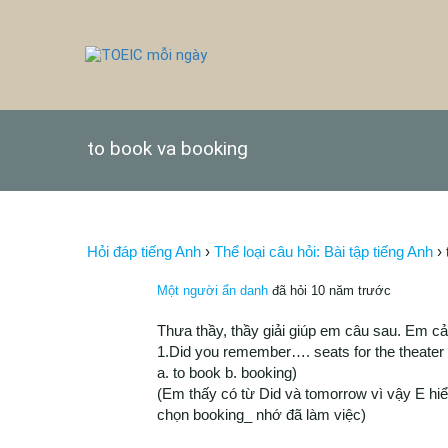
to book va booking
Hỏi đáp tiếng Anh
›
Thể loại câu hỏi: Bài tập tiếng Anh
›
Một người ẩn danh
đã hỏi 10 năm trước
Thưa thầy, thầy giải giúp em câu sau. Em cả
1.Did you remember…. seats for the theate
a. to book b. booking)
(Em thấy có từ Did và tomorrow vì vậy E h
chọn booking_ nhớ đã làm việc)