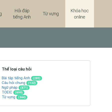
Hỏi đáp
Khóa học
g
Từ vựng
tiếng Anh
online
Thể loại câu hỏi
Bài tập tiếng Anh
(285)
Câu hỏi chung
(132)
Ngữ pháp
(871)
TOEIC
(699)
Từ vựng
(344)