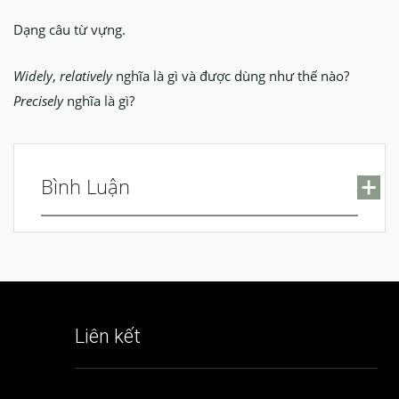
Dạng câu từ vựng.
Widely
,
relatively
nghĩa là gì và được dùng như thế nào?
Precisely
nghĩa là gì?
Bình Luận
Tên (yêu cầu)
Liên kết
Email (sẽ được giữ bí mật) (yêu cầu)