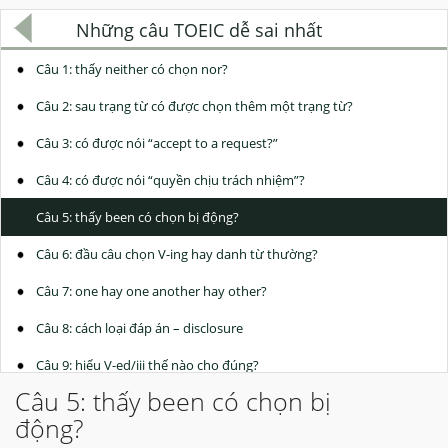
Những câu TOEIC dễ sai nhất
Câu 1: thấy neither có chọn nor?
Câu 2: sau trạng từ có được chọn thêm một trạng từ?
Câu 3: có được nói “accept to a request?”
Câu 4: có được nói “quyền chịu trách nhiệm”?
Câu 5: thấy been có chọn bị động?
Câu 6: đầu câu chọn V-ing hay danh từ thường?
Câu 7: one hay one another hay other?
Câu 8: cách loại đáp án – disclosure
Câu 9: hiểu V-ed/iii thế nào cho đúng?
Câu 5: thấy been có chọn bị
Câu 10: opposite, otherwise, instead và else khác nhau chỗ nào?
động?
Câu 11: đầu câu có chọn ngay to-V?