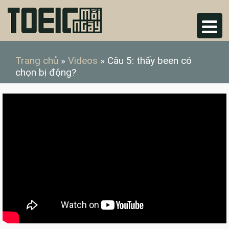
Trang chủ
»
Videos
»
Câu 5: thấy been có
chọn bị động?