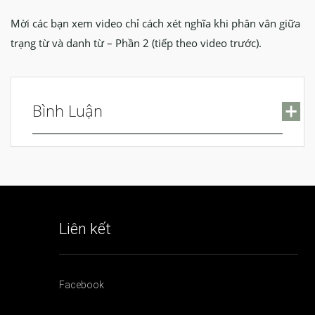
Mời các bạn xem video chỉ cách xét nghĩa khi phân vân giữa
trạng từ và danh từ – Phần 2 (tiếp theo video trước).
Bình Luận
Tên (yêu cầu)
Liên kết
Email (sẽ được giữ bí mật) (yêu cầu)
Facebook