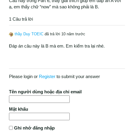
Câu này trong Part 6, thầy giải thích giúp em đáp án A với
ạ, em thấy chữ “now” mà sao không phải là B.
1 Câu trả lời
thầy Duy TOEIC
đã trả lời 10 năm trước
Đáp án câu này là B mà em. Em kiểm tra lại nhé.
Please login or
Register
to submit your answer
Tên người dùng hoặc địa chỉ email
Mật khẩu
Ghi nhớ đăng nhập