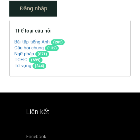
Thể loại câu hỏi
Bài tập tiếng Anh
(285)
Câu hỏi chung
(132)
Ngữ pháp
(871)
TOEIC
(699)
Từ vựng
(344)
Liên kết
Facebook