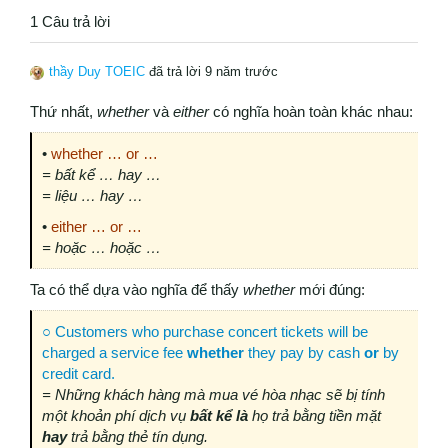
1 Câu trả lời
thầy Duy TOEIC
đã trả lời 9 năm trước
Thứ nhất,
whether
và
either
có nghĩa hoàn toàn khác nhau:
•
whether … or …
= bất kể … hay …
= liệu … hay …
•
either … or …
= hoặc … hoặc …
Ta có thể dựa vào nghĩa để thấy
whether
mới đúng:
○ Customers who purchase concert tickets will be
charged a service fee
whether
they pay by cash
or
by
credit card.
= Những khách hàng mà mua vé hòa nhạc sẽ bị tính
một khoản phí dịch vụ
bất kể là
họ trả bằng tiền mặt
hay
trả bằng thẻ tín dụng.