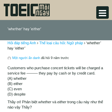
‘whether’ hay ‘either’
Hỏi đáp tiếng Anh
›
Thể loại câu hỏi: Ngữ pháp
›
‘whether’
hay ‘either’
Một người ẩn danh
đã hỏi 9 năm trước
Customers who purchase concert tickets will be charged a
service fee ——— they pay by cash or by credit card.
(A) whether
(B) either
(C) even
(D) despite
Thầy ơi! Phân biệt
whether
và
either
trong câu này như thế
nào vậy Thầy?