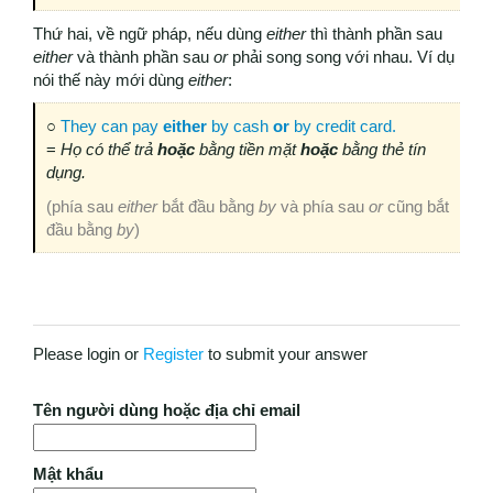
Thứ hai, về ngữ pháp, nếu dùng
either
thì thành phần sau
either
và thành phần sau
or
phải song song với nhau. Ví dụ
nói thế này mới dùng
either
:
○
They can pay
either
by cash
or
by credit card.
=
Họ có thể trả
hoặc
bằng tiền mặt
hoặc
bằng thẻ tín
dụng.
(phía sau
either
bắt đầu bằng
by
và phía sau
or
cũng bắt
đầu bằng
by
)
Please login or
Register
to submit your answer
Tên người dùng hoặc địa chỉ email
Mật khẩu