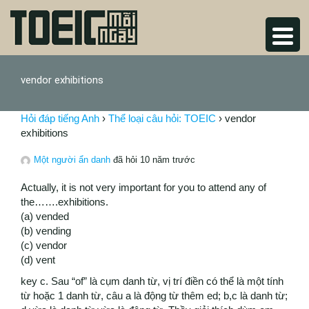
vendor exhibitions
Hỏi đáp tiếng Anh
›
Thể loại câu hỏi: TOEIC
›
vendor
exhibitions
Một người ẩn danh
đã hỏi 10 năm trước
Actually, it is not very important for you to attend any of
the…….exhibitions.
(a) vended
(b) vending
(c) vendor
(d) vent
key c. Sau “of” là cụm danh từ, vị trí điền có thể là một tính
từ hoặc 1 danh từ, câu a là động từ thêm ed; b,c là danh từ;