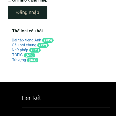
Ghi nhớ đăng nhập
Thể loại câu hỏi
Bài tập tiếng Anh
(285)
Câu hỏi chung
(132)
Ngữ pháp
(871)
TOEIC
(699)
Từ vựng
(344)
Liên kết