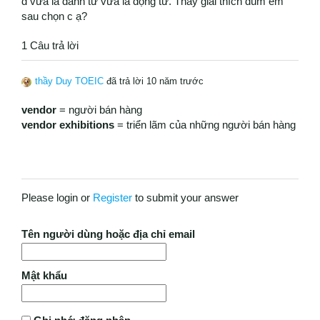
d vừa là danh từ vừa là động từ. Thầy giải thích dùm em
sau chọn c ạ?
1 Câu trả lời
thầy Duy TOEIC
đã trả lời 10 năm trước
vendor
= người bán hàng
vendor exhibitions
= triển lãm của những người bán hàng
Please login or
Register
to submit your answer
Tên người dùng hoặc địa chỉ email
Mật khẩu