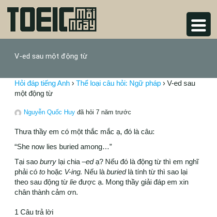
V-ed sau một động từ
Hỏi đáp tiếng Anh
›
Thể loại câu hỏi: Ngữ pháp
›
V-ed sau
một động từ
Nguyễn Quốc Huy
đã hỏi 7 năm trước
Thưa thầy em có một thắc mắc ạ, đó là câu:
“She now lies buried among…”
Tại sao
burry
lại chia –
ed
ạ? Nếu đó là động từ thì em nghĩ
phải có
to
hoặc
V-ing.
Nếu là
buried
là tính từ thì sao lại
theo sau động từ
lie
được ạ. Mong thầy giải đáp em xin
chân thành cảm ơn.
1 Câu trả lời