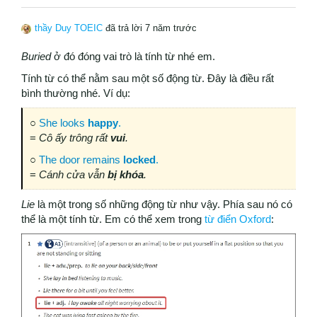
thầy Duy TOEIC
đã trả lời 7 năm trước
Buried
ở đó đóng vai trò là tính từ nhé em.
Tính từ có thể nằm sau một số động từ. Đây là điều rất
bình thường nhé. Ví dụ:
○
She looks
happy
.
=
Cô ấy trông rất
vui
.
○
The door remains
locked
.
=
Cánh cửa vẫn
bị khóa
.
Lie
là một trong số những động từ như vậy. Phía sau nó có
thể là một tính từ. Em có thể xem trong
từ điển Oxford
: