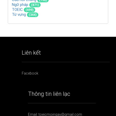
(132)
Ngữ pháp
(871)
TOEIC
(699)
Từ vựng
(344)
Liên kết
Facebook
Thông tin liên lạc
Email: toeicmoingay@gmail.com