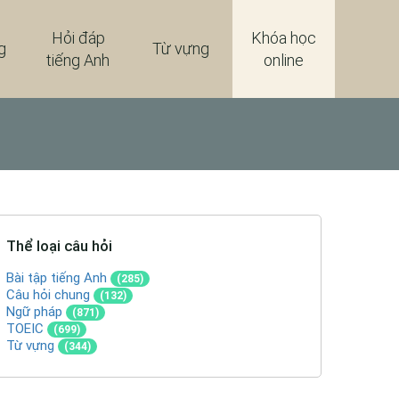
Hỏi đáp
Khóa học
g
Từ vựng
tiếng Anh
online
Thể loại câu hỏi
Bài tập tiếng Anh
(285)
Câu hỏi chung
(132)
Ngữ pháp
(871)
TOEIC
(699)
Từ vựng
(344)