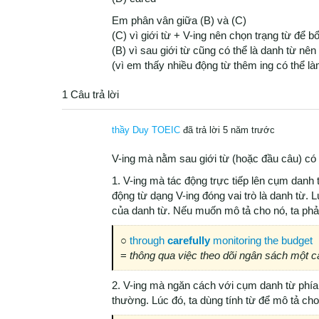
Em phân vân giữa (B) và (C)
(C) vì giới từ + V-ing nên chọn trạng từ để 
(B) vì sau giới từ cũng có thể là danh từ nê
(vì em thấy nhiều động từ thêm ing có thể l
1 Câu trả lời
thầy Duy TOEIC
đã trả lời 5 năm trước
V-ing mà nằm sau giới từ (hoặc đầu câu) có
1. V-ing mà tác động trực tiếp lên cụm danh
động từ dạng V-ing đóng vai trò là danh từ.
của danh từ. Nếu muốn mô tả cho nó, ta phải
○
through
carefully
monitoring the budget
=
thông qua việc theo dõi ngân sách một c
2. V-ing mà ngăn cách với cụm danh từ phía
thường. Lúc đó, ta dùng tính từ để mô tả cho