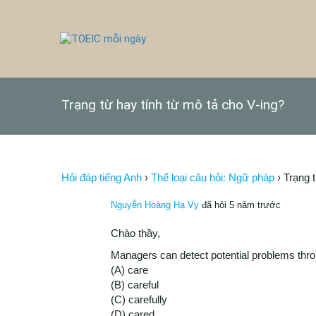
Trạng từ hay tính từ mô tả cho V-ing?
Hỏi đáp tiếng Anh
›
Thể loại câu hỏi: Ngữ pháp
›
Trạng t
Nguyễn Hoàng Hạ Vy
đã hỏi 5 năm trước
Chào thầy,
Managers can detect potential problems thro
(A) care
(B) careful
(C) carefully
(D) cared