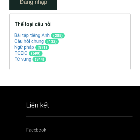
Thể loại câu hỏi
Bài tập tiếng Anh
(285)
Câu hỏi chung
(132)
Ngữ pháp
(871)
TOEIC
(699)
Từ vựng
(344)
Liên kết
Facebook