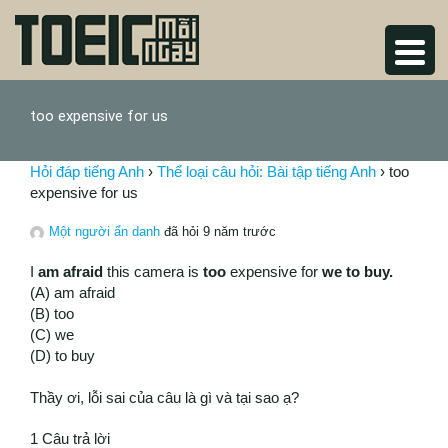
too expensive for us
Hỏi đáp tiếng Anh
›
Thể loại câu hỏi: Bài tập tiếng Anh
›
too
expensive for us
Một người ẩn danh
đã hỏi 9 năm trước
I
am afraid
this camera is
too
expensive for
we
to buy.
(A) am afraid
(B) too
(C) we
(D) to buy
Thầy ơi, lỗi sai của câu là gì và tại sao ạ?
1 Câu trả lời