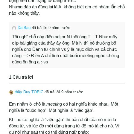
động nên cần trạng từ đằng trước.
Nhưng đáp án đúng lại là A, không biết em có nhầm lẫn chỗ
nào không thầy.
DatBau
đã trả lời 9 năm trước
Tôi nghĩ chỗ này điền adj or N thôi ông T__T Như mấy
clip bài giảng của thầy ấy ông. Mà N thì nó thường bổ
nghĩa cho Danh từ chính vs ý là mục đích vs cả chức
năng —> Điền A chỉ tính chất buổi meeting nghe chừng
cũng ổn ông ạ :-ss
1 Câu trả lời
thầy Duy TOEIC
đã trả lời 9 năm trước
Em nhầm ở chỗ là
meeting
có hai nghĩa khác nhau. Một
nghĩa là “cuộc họp”. Một nghĩa là “việc gặp”.
Khi nó có nghĩa là “việc gặp” thì bản chất của nó mới là
động từ, và lúc đó mới dùng trạng từ để mô tả cho nó. Ví
dụ nói như sau thì có thể đúng ngữ pháp: