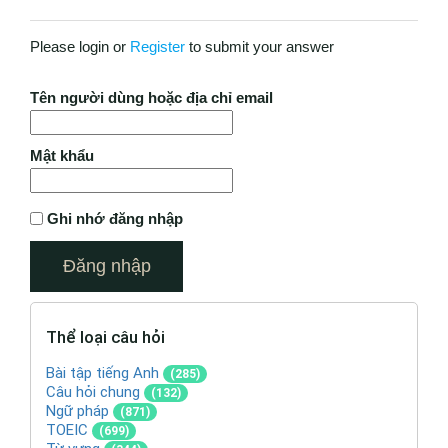
Please login or
Register
to submit your answer
Tên người dùng hoặc địa chỉ email
Mật khẩu
Ghi nhớ đăng nhập
Thể loại câu hỏi
Bài tập tiếng Anh
(285)
Câu hỏi chung
(132)
Ngữ pháp
(871)
TOEIC
(699)