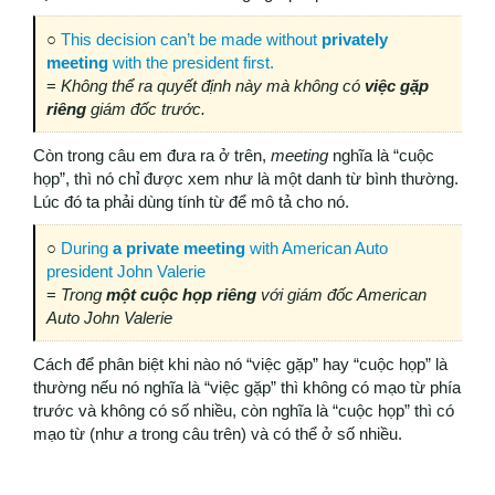
○
This decision can’t be made without
privately
meeting
with the president first.
=
Không thể ra quyết định này mà không có
việc gặp
riêng
giám đốc trước.
Còn trong câu em đưa ra ở trên,
meeting
nghĩa là “cuộc
họp”, thì nó chỉ được xem như là một danh từ bình thường.
Lúc đó ta phải dùng tính từ để mô tả cho nó.
○
During
a private meeting
with American Auto
president John Valerie
=
Trong
một cuộc họp riêng
với giám đốc American
Auto John Valerie
Cách để phân biệt khi nào nó “việc gặp” hay “cuộc họp” là
thường nếu nó nghĩa là “việc gặp” thì không có mạo từ phía
trước và không có số nhiều, còn nghĩa là “cuộc họp” thì có
mạo từ (như
a
trong câu trên) và có thể ở số nhiều.