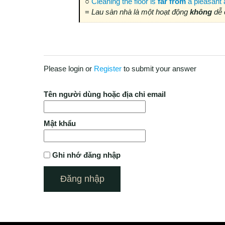
○
Cleaning the floor is
far
from
a pleasant a
=
Lau sàn nhà là một hoạt động
không
dễ 
Please login or
Register
to submit your answer
Tên người dùng hoặc địa chỉ email
Mật khẩu
Ghi nhớ đăng nhập