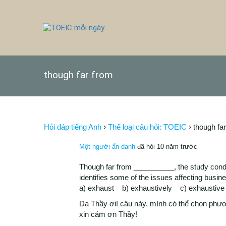
though far from
Hỏi đáp tiếng Anh
›
Thể loại câu hỏi: TOEIC
›
though fa
Một người ẩn danh
đã hỏi 10 năm trước
Though far from __________, the study cond
identifies some of the issues affecting busi
a) exhaust b) exhaustively c) exhaustiv
Dạ Thầy ơi! câu này, mình có thể chọn phươ
xin cám ơn Thầy!