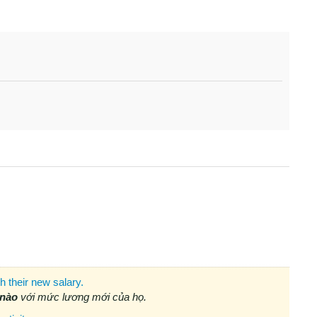
h their new salary.
 nào
với mức lương mới của họ.