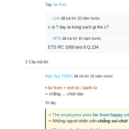
Tag:
far from
Linh
đã trả lời 10 năm trước
c oi ? day la trong sach gi the c?
MTD
đã trả lời 10 năm trước
ETS RC 1000 test 6 Q.134
1 Câu trả lời
thầy Duy TOEIC
đã trả lời 10 năm trước
•
far from + tính từ / danh từ
= chẳng … chút nào
Ví dụ:
○
The employees were
far from happy
wit
=
Những người nhân viên
chẳng vui chút