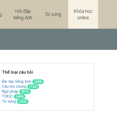
Hỏi đáp
Khóa học
g
Từ vựng
tiếng Anh
online
Thể loại câu hỏi
Bài tập tiếng Anh
(285)
Câu hỏi chung
(132)
Ngữ pháp
(871)
TOEIC
(699)
Từ vựng
(344)