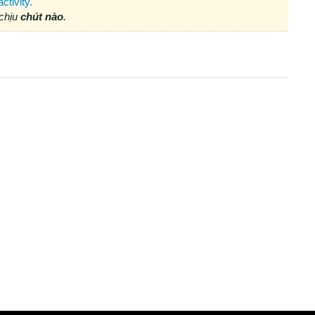
ctivity.
chịu
chút
nào
.