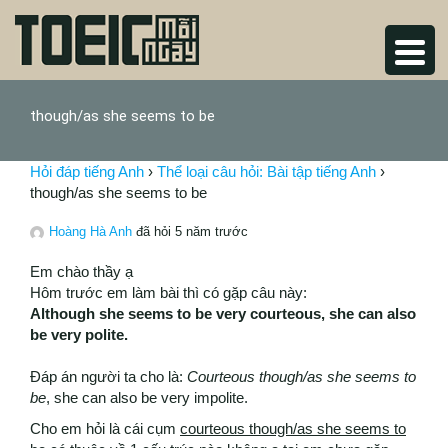
though/as she seems to be
Hỏi đáp tiếng Anh
›
Thể loại câu hỏi: Bài tập tiếng Anh
›
though/as she seems to be
Hoàng Hà Anh
đã hỏi 5 năm trước
Em chào thầy ạ
Hôm trước em làm bài thì có gặp câu này:
Although she seems to be very courteous, she can also
be very polite.
Đáp án người ta cho là:
Courteous though/as she seems to
be
, she can also be very impolite.
Cho em hỏi là cái cụm
courteous though/as she seems to