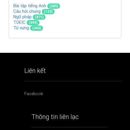
Bài tập tiếng Anh
(285)
Câu hỏi chung
(132)
Ngữ pháp
(871)
TOEIC
(699)
Từ vựng
(344)
Liên kết
Facebook
Thông tin liên lạc