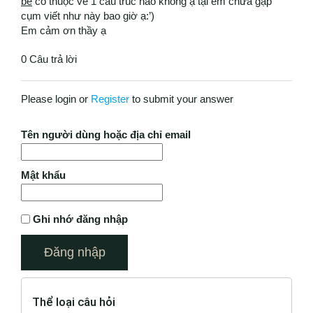
be
có thuộc về 1 cấu trúc nào không ạ tại em chưa gặp
cụm viết như này bao giờ ạ:’)
Em cảm ơn thầy ạ
0 Câu trả lời
Please login or
Register
to submit your answer
Tên người dùng hoặc địa chỉ email
Mật khẩu
Ghi nhớ đăng nhập
Thể loại câu hỏi