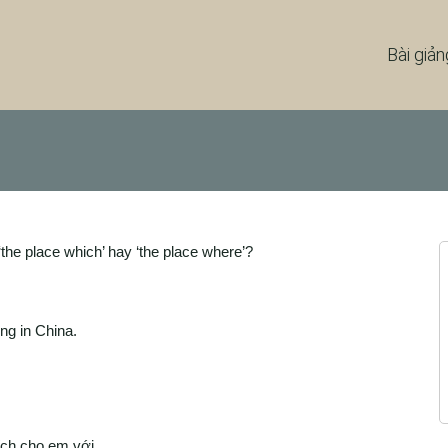
Bài giản
‘the place which’ hay ‘the place where’?
ng in China.
ích cho em với.