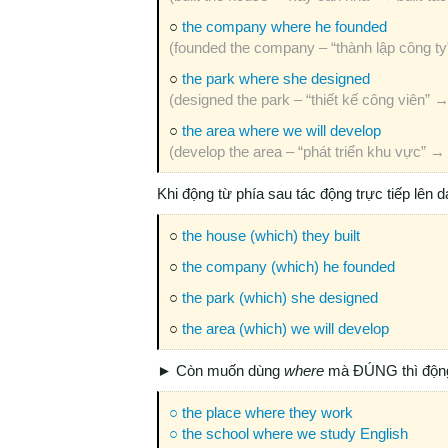
○
the company where he founded
(founded the company – “thành lập công t
○
the park where she designed
(designed the park – “thiết kế công viên” 
○
the area where we will develop
(develop the area – “phát triển khu vực” 
Khi động từ phía sau tác động trực tiếp lên d
○
the house (which) they built
○
the company (which) he founded
○
the park (which) she designed
○
the area (which) we will develop
► Còn muốn dùng
where
mà ĐÚNG thì động 
○ the place where they work
○ the school where we study English