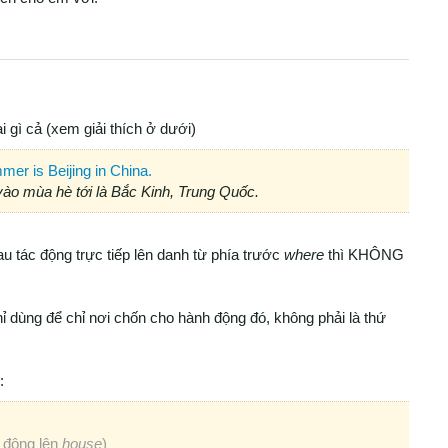
i gì cả (xem giải thích ở dưới)
mer is Beijing in China.
ào mùa hè tới là Bắc Kinh, Trung Quốc.
u tác động trực tiếp lên danh từ phía trước
where
thì KHÔNG
hỉ dùng để chỉ nơi chốn cho hành động đó, không phải là thứ
:
 động lên
house
)