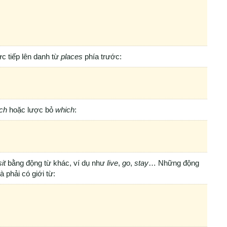
ực tiếp lên danh từ
places
phía trước:
ch
hoặc lược bỏ
which
:
sit
bằng động từ khác, ví dụ như
live
,
go
,
stay
… Những động
 phải có giới từ: