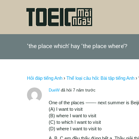
‘the place which’ hay ‘the place where’?
Hỏi đáp tiếng Anh
›
Thể loại câu hỏi: Bài tập tiếng Anh
›
DueW
đã hỏi 7 năm trước
One of the places ——- next summer is Beiji
(A) I want to visit
(B) where I want to visit
(C) to which I want to visit
(D) where I want to visit to
A, B, C em đều thấy đúng hết ạ. Thầy giải th