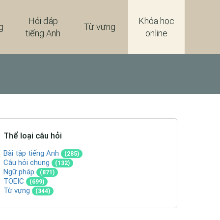
Hỏi đáp
Khóa học
g
Từ vựng
tiếng Anh
online
Thể loại câu hỏi
Bài tập tiếng Anh
(285)
Câu hỏi chung
(132)
Ngữ pháp
(871)
TOEIC
(699)
Từ vựng
(344)