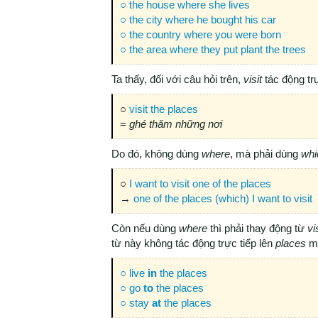
○ the house where she lives
○ the city where he bought his car
○ the country where you were born
○ the area where they put plant the trees
Ta thấy, đối với câu hỏi trên,
visit
tác động tr
○
visit the places
=
ghé thăm những nơi
Do đó, không dùng
where
, mà phải dùng
whi
○
I want to visit one of the places
→
one of the places (which) I want to visit
Còn nếu dùng
where
thì phải thay động từ
vi
từ này không tác động trực tiếp lên
places
mà
○ live
in
the places
○ go
to
the places
○ stay
at
the places