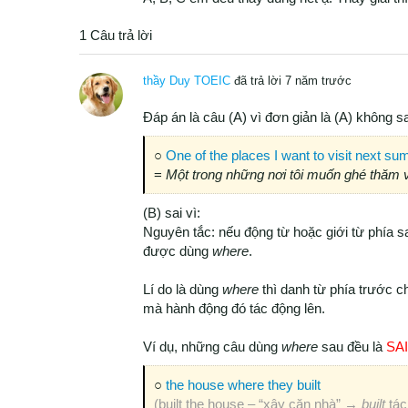
1 Câu trả lời
thầy Duy TOEIC
đã trả lời 7 năm trước
Đáp án là câu (A) vì đơn giản là (A) không sa
○
One of the places I want to visit next sum
=
Một trong những nơi tôi muốn ghé thăm v
(B) sai vì:
Nguyên tắc: nếu động từ hoặc giới từ phía sa
được dùng
where
.
Lí do là dùng
where
thì danh từ phía trước c
mà hành động đó tác động lên.
Ví dụ, những câu dùng
where
sau đều là
SAI
○
the house where they built
(built the house – “xây căn nhà” →
built
tác