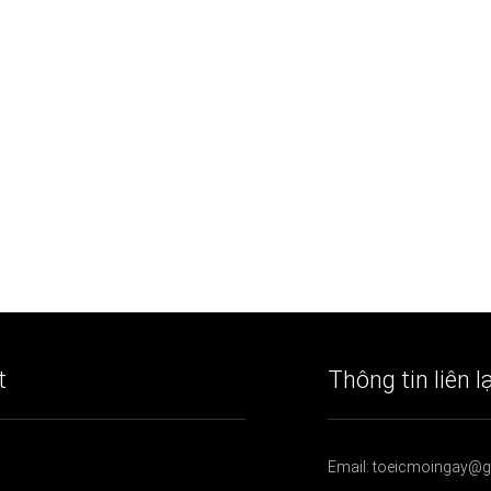
t
Thông tin liên l
Email: toeicmoingay@