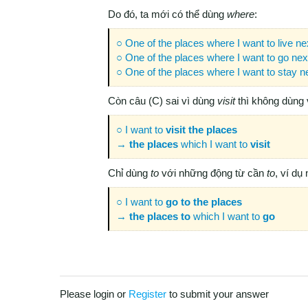
Do đó, ta mới có thể dùng
where
:
○ One of the places where I want to live ne
○ One of the places where I want to go nex
○ One of the places where I want to stay n
Còn câu (C) sai vì dùng
visit
thì không dùng 
○ I want to
visit
the places
→
the places
which I want to
visit
Chỉ dùng
to
với những động từ cần
to
, ví dụ
○ I want to
go
to the places
→
the places to
which I want to
go
Please login or
Register
to submit your answer