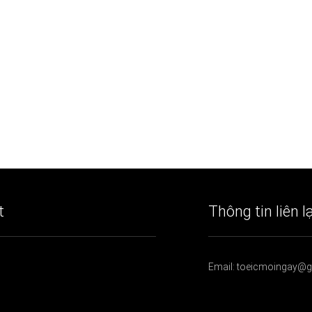
t
Thông tin liên l
Email: toeicmoingay@