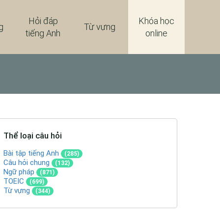
Hỏi đáp
Khóa học
g
Từ vựng
tiếng Anh
online
Thể loại câu hỏi
Bài tập tiếng Anh
(285)
Câu hỏi chung
(132)
Ngữ pháp
(871)
TOEIC
(699)
Từ vựng
(344)