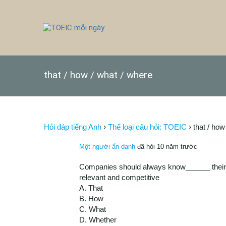
that / how / what / where
Hỏi đáp tiếng Anh
›
Thể loại câu hỏi: TOEIC
›
that / how
Một người ẩn danh
đã hỏi 10 năm trước
Companies should always know______ their ri
relevant and competitive
A. That
B. How
C. What
D. Whether