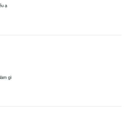
ểu ạ
làm gì