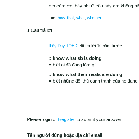
em cảm ơn thầy nhiu? câu này em không hi
Tag:
how
,
that
,
what
,
whether
1 Câu trả lời
thầy Duy TOEIC
đã trả lời 10 năm trước
○
know what sb is doing
= biết ai đó đang làm gì
○
know what their rivals are doing
= biết những đối thủ cạnh tranh của họ đang 
Please login or
Register
to submit your answer
Tên người dùng hoặc địa chỉ email