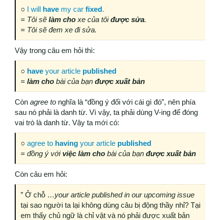
○
I will
have
my car
fixed
.
=
Tôi sẽ
làm cho
xe của tôi
được sửa
.
=
Tôi sẽ đem xe đi sửa.
Vậy trong câu em hỏi thì:
○
have
your article
published
=
làm cho
bài của bạn
được xuất bản
Còn
agree to
nghĩa là “đồng ý đối với cái gì đó”, nên phía
sau nó phải là danh từ. Vì vậy, ta phải dùng V-ing để đóng
vai trò là danh từ. Vậy ta mới có:
○
agree to
having
your article
published
=
đồng ý với
việc làm cho
bài của bạn
được xuất bản
Còn câu em hỏi:
” Ở chỗ …
your article published in our upcoming issue
tại sao người ta lại không dùng câu bị động thầy nhỉ? Tại
em thấy chủ ngữ là chỉ vật và nó phải được xuất bản