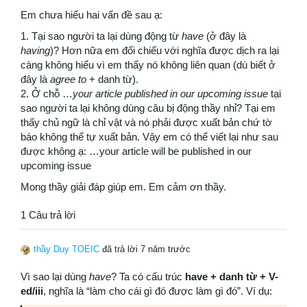
Em chưa hiểu hai vấn đề sau ạ:
1. Tại sao người ta lại dùng động từ
have
(ở đây là
having
)? Hơn nữa em đối chiếu với nghĩa được dịch ra lại
càng không hiểu vì em thấy nó không liên quan (dù biết ở
đây là
agree to
+ danh từ).
2. Ở chỗ …
your article published in our upcoming issue
tại
sao người ta lại không dùng câu bị động thầy nhỉ? Tại em
thấy chủ ngữ là chỉ vật và nó phải được xuất bản chứ tờ
báo không thể tự xuất bản. Vậy em có thể viết lại như sau
được không ạ: …your article will be published in our
upcoming issue
Mong thầy giải đáp giúp em. Em cảm ơn thầy.
1 Câu trả lời
thầy Duy TOEIC
đã trả lời 7 năm trước
Vì sao lại dùng
have
? Ta có cấu trúc
have + danh từ + V-
ed/iii
, nghĩa là “làm cho cái gì đó được làm gì đó”. Ví dụ: