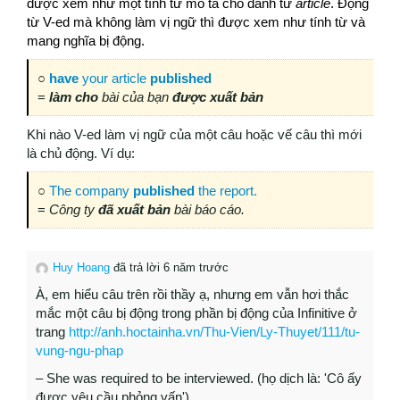
được xem như một tính từ mô tả cho danh từ
article
. Động
từ V-ed mà không làm vị ngữ thì được xem như tính từ và
mang nghĩa bị động.
○
have
your article
published
=
làm cho
bài của bạn
được xuất bản
Khi nào V-ed làm vị ngữ của một câu hoặc vế câu thì mới
là chủ động. Ví dụ:
○
The company
published
the report.
=
Công ty
đã xuất bản
bài báo cáo.
Huy Hoang
đã trả lời 6 năm trước
À, em hiểu câu trên rồi thầy ạ, nhưng em vẫn hơi thắc
mắc một câu bị động trong phần bị động của Infinitive ở
trang
http://anh.hoctainha.vn/Thu-Vien/Ly-Thuyet/111/tu-
vung-ngu-phap
– She was required to be interviewed. (họ dịch là: 'Cô ấy
được yêu cầu phỏng vấn')