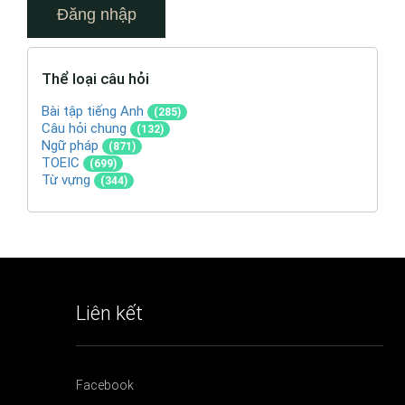
Thể loại câu hỏi
Bài tập tiếng Anh
(285)
Câu hỏi chung
(132)
Ngữ pháp
(871)
TOEIC
(699)
Từ vựng
(344)
Liên kết
Facebook