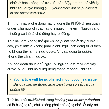
chứ tờ báo không thể tự xuất bản. Vậy em có thể viết lại
như sau được không ạ: …
your article will be published
in our upcoming issue
.”
Thì thứ nhất là chủ động hay bị động thì KHÔNG liên quan
gì đến chủ ngữ chỉ vật hay chỉ người nhé em. Người vật gì
thì cũng có thể là chủ động hay bị động.
Thứ hai, em không thể ghi
will be published
ở đây được. Ở
đây,
your article
không phải là chủ ngữ, nên động từ đi theo
nó không thể làm vị ngữ được. Vì vậy, động từ
publish
không thể chia thì được.
Khi nào đoạn đó là chủ ngữ – vị ngữ thì em mới viết vậy
được. Ví dụ, khi nó đứng riêng thành một câu như sau:
○
Your article
will be published
in our upcoming issue.
=
Bài của bạn
sẽ được xuất bản
trong số sắp ra của
chúng tôi.
Thứ ba, chữ
published
trong
having your article published
đã là bị động rồi, chứ không phải chủ động nhé
.
Ở đây nó