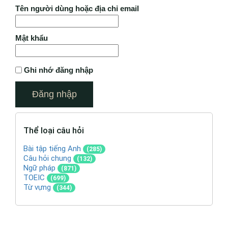
Tên người dùng hoặc địa chỉ email
Mật khẩu
Ghi nhớ đăng nhập
Thể loại câu hỏi
Bài tập tiếng Anh
(285)
Câu hỏi chung
(132)
Ngữ pháp
(871)
TOEIC
(699)
Từ vựng
(344)