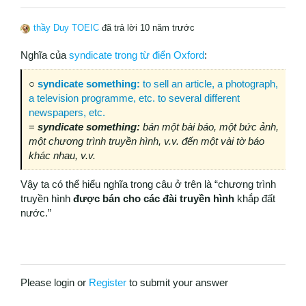
thầy Duy TOEIC
đã trả lời 10 năm trước
Nghĩa của
syndicate trong từ điển Oxford
:
○
syndicate
something:
to sell an article, a photograph,
a television programme, etc. to several different
newspapers, etc.
=
syndicate
something:
bán một bài báo, một bức ảnh,
một chương trình truyền hình, v.v. đến một vài tờ báo
khác nhau, v.v.
Vậy ta có thể hiểu nghĩa trong câu ở trên là “chương trình
truyền hình
được bán cho các đài truyền hình
khắp đất
nước.”
Please login or
Register
to submit your answer