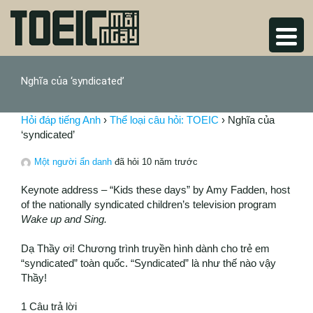
Nghĩa của ‘syndicated’
Hỏi đáp tiếng Anh
›
Thể loại câu hỏi: TOEIC
›
Nghĩa của
‘syndicated’
Một người ẩn danh
đã hỏi 10 năm trước
Keynote address – “Kids these days” by Amy Fadden, host
of the nationally syndicated children’s television program
Wake up and Sing.
Dạ Thầy ơi! Chương trình truyền hình dành cho trẻ em
“syndicated” toàn quốc. “Syndicated” là như thế nào vậy
Thầy!
1 Câu trả lời