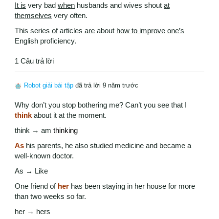
It is
very bad
when
husbands and wives shout
at
themselves
very often.
This series
of
articles
are
about
how to improve
one’s
English proficiency.
1 Câu trả lời
Robot giải bài tập
đã trả lời 9 năm trước
Why don’t you stop bothering me? Can’t you see that I
think
about it at the moment.
think → am
thinking
As
his parents, he also studied medicine and became a
well-known doctor.
As → Like
One friend of
her
has been staying in her house for more
than two weeks so far.
her → hers