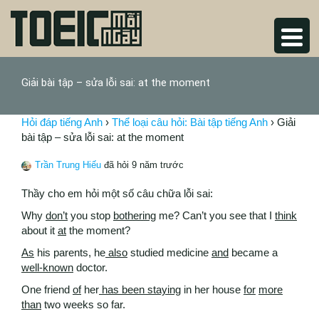
Giải bài tập – sửa lỗi sai: at the moment
Hỏi đáp tiếng Anh
›
Thể loại câu hỏi: Bài tập tiếng Anh
›
Giải
bài tập – sửa lỗi sai: at the moment
Trần Trung Hiếu
đã hỏi 9 năm trước
Thầy cho em hỏi một số câu chữa lỗi sai:
Why
don’t
you stop
bothering
me? Can’t you see that I
think
about it
at
the moment?
As
his parents, he
also
studied medicine
and
became a
well-known
doctor.
One friend
of
her
has been staying
in her house
for
more
than
two weeks so far.