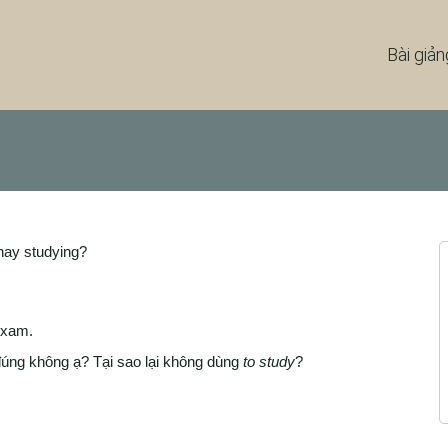
Bài giản
hay studying?
exam.
úng không ạ? Tại sao lại không dùng
to study
?