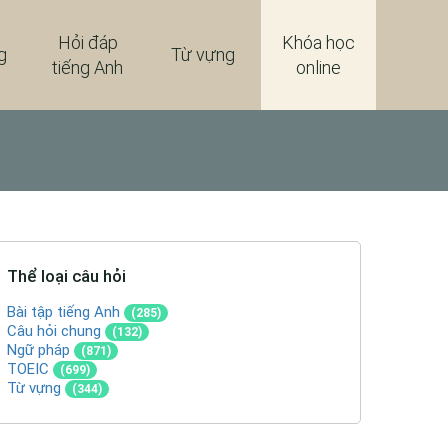
Hỏi đáp
Khóa học
g
Từ vựng
tiếng Anh
online
Thể loại câu hỏi
Bài tập tiếng Anh
(285)
Câu hỏi chung
(132)
Ngữ pháp
(871)
TOEIC
(699)
Từ vựng
(344)