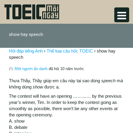
show hay speech
Hỏi đáp tiếng Anh
›
Thể loại câu hỏi: TOEIC
›
show hay
speech
Một người ẩn danh
đã hỏi 10 năm trước
Thưa Thầy, Thầy giúp em câu này tại sao dùng
speech
mà
không dùng
show
được ạ.
The contest will have an opening ………… by the previous
year’s winner, Tim. In order to keep the contest going as
smoothly as possible, there won’t be any other events at
the opening ceremony.
A. show
B. debate