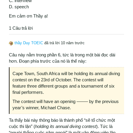
C. interview
D. speech
Em cảm ơn Thầy ạ!
1 Câu trả lời
thầy Duy TOEIC
đã trả lời 10 năm trước
Câu này nằm trong phần 6, tức là trong một bài đọc dài
hơn. Đoạn phía trước của nó là thế này:
Cape Town, South Africa will be holding its annual diving
contest on the 23rd of October. The contest will
feature three different groups and a tournament of six
final performers.
The contest will have an opening ——– by the previous
year’s winner, Michael Chase.
Ta thấy bài này thông báo là thành phố “sẽ tổ chức một
cuộc thi lặn” (
holding its annual diving contest
). Tức là
“người thắng cuộc năm ngoái” là một vận động viên lặn.