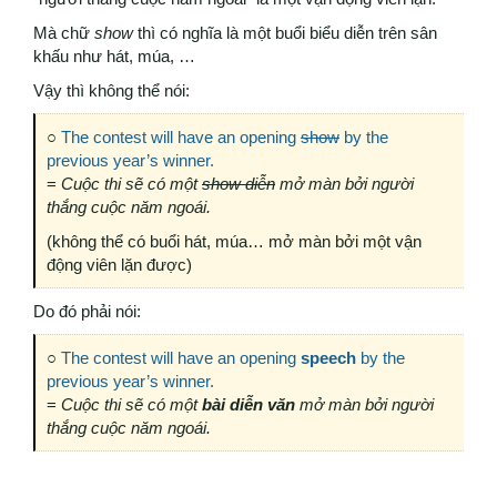
Mà chữ
show
thì có nghĩa là một buổi biểu diễn trên sân
khấu như hát, múa, …
Vậy thì không thể nói:
○
The contest will have an opening
show
by the
previous year’s winner.
=
Cuộc thi sẽ có một
show diễn
mở màn bởi người
thắng cuộc năm ngoái.
(không thể có buổi hát, múa… mở màn bởi một vận
động viên lặn được)
Do đó phải nói:
○
The contest will have an opening
speech
by the
previous year’s winner.
=
Cuộc thi sẽ có một
bài diễn văn
mở màn bởi người
thắng cuộc năm ngoái.