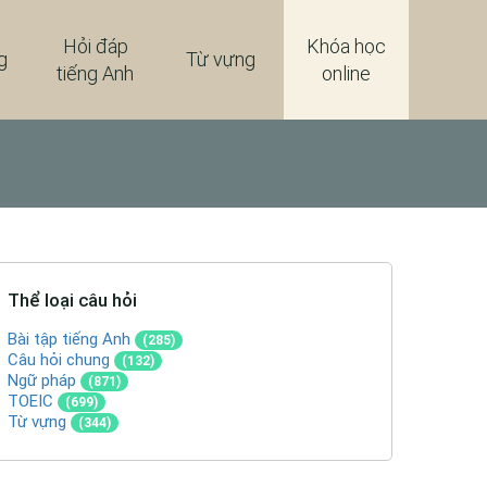
Hỏi đáp
Khóa học
g
Từ vựng
tiếng Anh
online
Thể loại câu hỏi
Bài tập tiếng Anh
(285)
Câu hỏi chung
(132)
Ngữ pháp
(871)
TOEIC
(699)
Từ vựng
(344)