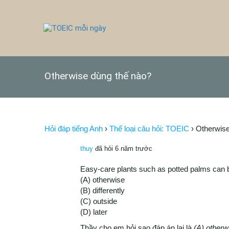
Otherwise dùng thế nào?
Hỏi đáp tiếng Anh
›
Thể loại câu hỏi: TOEIC
›
Otherwise
thuy
đã hỏi 6 năm trước
Easy-care plants such as potted palms can br
(A) otherwise
(B) differently
(C) outside
(D) later
Thầy cho em hỏi sao đáp án lại là
(A) otherw