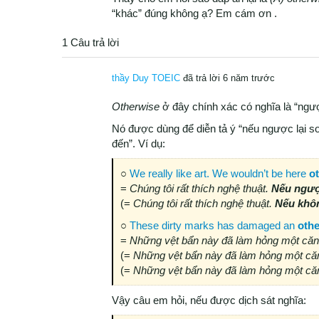
“khác” đúng không ạ? Em cám ơn .
1 Câu trả lời
thầy Duy TOEIC
đã trả lời 6 năm trước
Otherwise
ở đây chính xác có nghĩa là “ngượ
Nó được dùng để diễn tả ý “nếu ngược lại so
đến”. Ví dụ:
○
We really like art. We wouldn’t be here
o
=
Chúng tôi rất thích nghệ thuật.
Nếu ngượ
(=
Chúng tôi rất thích nghệ thuật.
Nếu khôn
○
These dirty marks has damaged an
othe
=
Những vệt bẩn này đã làm hỏng một că
(=
Những vệt bẩn này đã làm hỏng một c
(=
Những vệt bẩn này đã làm hỏng một c
Vậy câu em hỏi, nếu được dịch sát nghĩa: