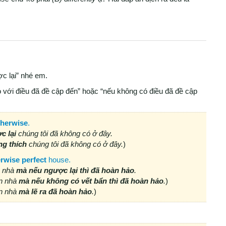
c lại” nhé em.
 với điều đã đề cập đến” hoặc “nếu không có điều đã đề cập
therwise
.
c lại
chúng tôi đã không có ở đây.
g thích
chúng tôi đã không có ở đây.
)
rwise perfect
house.
n nhà
mà nếu ngược lại
thì đã hoàn hảo
.
ăn nhà
mà nếu không có vết bẩn thì
đã hoàn hảo
.
)
ăn nhà
mà lẽ ra
đã hoàn hảo
.
)