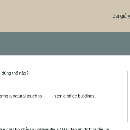
Bài giản
 dùng thế nào?
ing a natural touch to ——- sterile office buildings.
ise
chứ ko phải
(B) differently
ạ? Hai đáp án dịch ra đều là