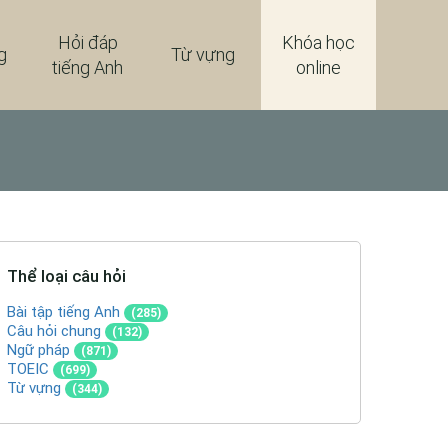
Hỏi đáp
Khóa học
g
Từ vựng
tiếng Anh
online
Thể loại câu hỏi
Bài tập tiếng Anh
(285)
Câu hỏi chung
(132)
Ngữ pháp
(871)
TOEIC
(699)
Từ vựng
(344)