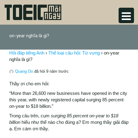
on-year nghĩa là gì?
Hỏi đáp tiếng Anh
›
Thể loại câu hỏi: Từ vựng
›
on-year
nghĩa là gì?
Quang Do
đã hỏi 9 năm trước
Thầy ơi cho em hỏi:
“More than 26,600 new businesses have opened in the city
this year, with newly registered capital surging 85 percent
on-year to $18 billion.”
Trong câu trên, cụm
surging 85 percent on-year to $18
billion
hiểu như thế nào cho đúng ạ? Em mong thầy giải đáp
ạ. Em cám ơn thầy.