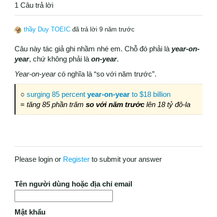
1 Câu trả lời
thầy Duy TOEIC
đã trả lời 9 năm trước
Câu này tác giả ghi nhầm nhé em. Chỗ đó phải là
year-on-
year
, chứ không phải là
on-year
.
Year-on-year
có nghĩa là “so với năm trước”.
○
surging 85 percent
year-on-year
to $18 billion
=
tăng 85 phần trăm
so với năm trước
lên 18 tỷ đô-la
Please login or
Register
to submit your answer
Tên người dùng hoặc địa chỉ email
Mật khẩu