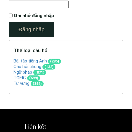
Ghi nhớ đăng nhập
Thể loại câu hỏi
Bài tập tiếng Anh
(285)
Câu hỏi chung
(132)
Ngữ pháp
(871)
TOEIC
(699)
Từ vựng
(344)
Liên kết