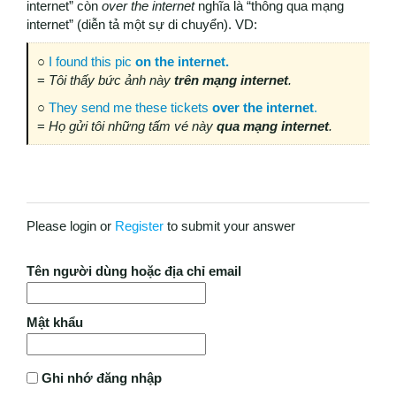
internet” còn
over the internet
nghĩa là “thông qua mạng
internet” (diễn tả một sự di chuyển). VD:
○
I found this pic
on the internet.
=
Tôi thấy bức ảnh này
trên mạng internet
.
○
They send me these tickets
over the internet
.
=
Họ gửi tôi những tấm vé này
qua mạng internet
.
Please login or
Register
to submit your answer
Tên người dùng hoặc địa chỉ email
Mật khẩu
Ghi nhớ đăng nhập