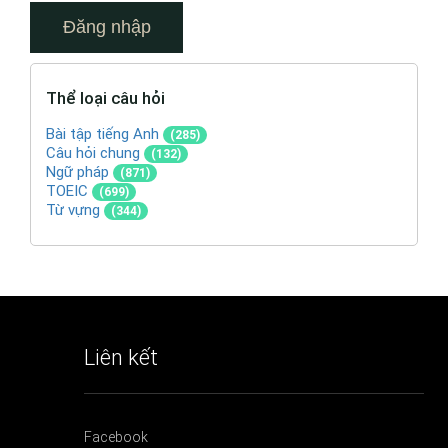
Thể loại câu hỏi
Bài tập tiếng Anh
(285)
Câu hỏi chung
(132)
Ngữ pháp
(871)
TOEIC
(699)
Từ vựng
(344)
Liên kết
Facebook