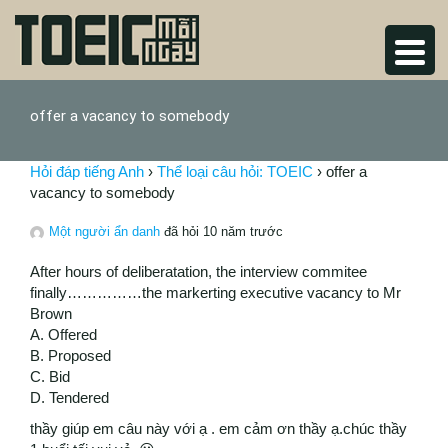
offer a vacancy to somebody
Hỏi đáp tiếng Anh
›
Thể loại câu hỏi: TOEIC
›
offer a
vacancy to somebody
Một người ẩn danh
đã hỏi 10 năm trước
After hours of deliberatation, the interview commitee
finally……………the markerting executive vacancy to Mr
Brown
A. Offered
B. Proposed
C. Bid
D. Tendered
thầy giúp em câu này với ạ . em cảm ơn thầy ạ.chúc thầy