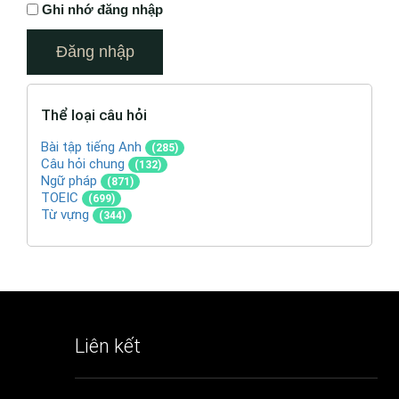
Ghi nhớ đăng nhập
Thể loại câu hỏi
Bài tập tiếng Anh
(285)
Câu hỏi chung
(132)
Ngữ pháp
(871)
TOEIC
(699)
Từ vựng
(344)
Liên kết