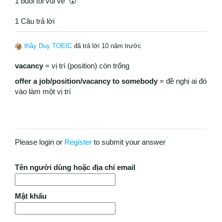
1 buổi tối vui vẻ 😮
1 Câu trả lời
thầy Duy TOEIC
đã trả lời 10 năm trước
vacancy
= vị trí (position) còn trống
offer a job/position/vacancy to somebody
= đề nghị ai đó
vào làm một vị trí
Please login or
Register
to submit your answer
Tên người dùng hoặc địa chỉ email
Mật khẩu