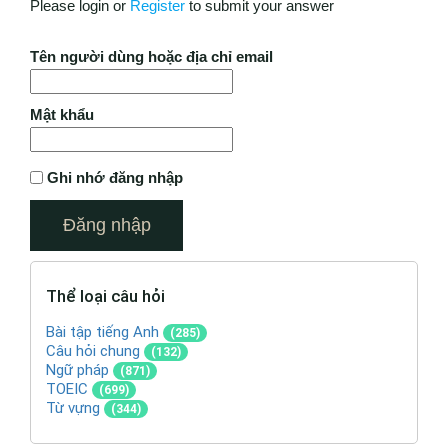
Please login or
Register
to submit your answer
Tên người dùng hoặc địa chỉ email
Mật khẩu
Ghi nhớ đăng nhập
Thể loại câu hỏi
Bài tập tiếng Anh
(285)
Câu hỏi chung
(132)
Ngữ pháp
(871)
TOEIC
(699)
Từ vựng
(344)