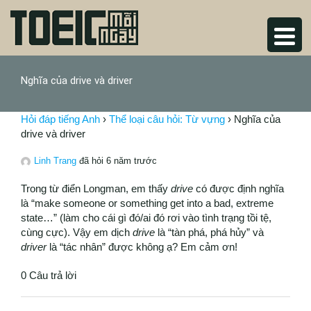
Nghĩa của drive và driver
Hỏi đáp tiếng Anh
›
Thể loại câu hỏi: Từ vựng
›
Nghĩa của
drive và driver
Linh Trang
đã hỏi 6 năm trước
Trong từ điển Longman, em thấy
drive
có được định nghĩa
là “make someone or something get into a bad, extreme
state…” (làm cho cái gì đó/ai đó rơi vào tình trạng tồi tệ,
cùng cực). Vậy em dịch
drive
là “tàn phá, phá hủy” và
driver
là “tác nhân” được không ạ? Em cảm ơn!
0 Câu trả lời