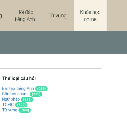
Hỏi đáp
Khóa học
g
Từ vựng
tiếng Anh
online
Thể loại câu hỏi
Bài tập tiếng Anh
(285)
Câu hỏi chung
(132)
Ngữ pháp
(871)
TOEIC
(699)
Từ vựng
(344)