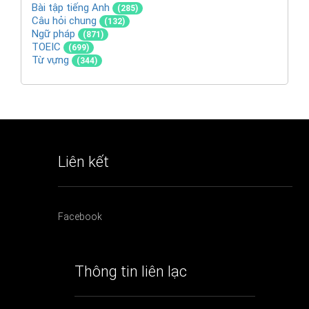
Bài tập tiếng Anh
(285)
Câu hỏi chung
(132)
Ngữ pháp
(871)
TOEIC
(699)
Từ vựng
(344)
Liên kết
Facebook
Thông tin liên lạc