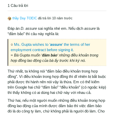
1 Câu trả lời
thầy Duy TOEIC
đã trả lời 10 năm trước
Đáp án
D. assure
sai nghĩa nhé em. Nếu dịch
assure
là
“đảm bảo” thì câu này nghĩa là:
○
Ms. Gupta wishes to ‘
assure
‘ the terms of her
employment contract before signing it.
=
Bà Gupta muốn ‘
đảm bảo
‘ những điều khoản trong
hợp đồng lao động của bà ấy trước khi ký nó.
Thứ nhất, ta không nói “đảm bảo điều khoản trong hợp
đồng”. Vì điều khoản trong hợp đồng thì dĩ nhiên bị bắt buộc
phải được thi hành nên nói vậy là thừa. Em có thể kiếm
trên Google hai chữ “đảm bảo” “điều khoản” (có ngoặc kép)
thì thấy không có ai dùng hai chữ này với nhau cả.
Thứ hai, nếu một người muốn những điều khoản trong hợp
đồng lao động của mình được đảm bảo thì việc đảm bảo
đó là do công ty làm, chứ không phải là người đó làm. Cho