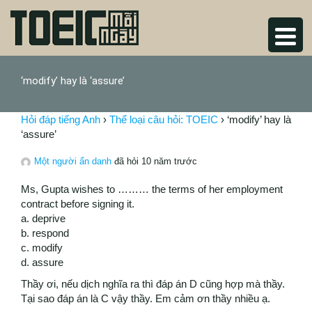
‘modify’ hay là ‘assure’
Hỏi đáp tiếng Anh
›
Thể loại câu hỏi: TOEIC
›
‘modify’ hay là
‘assure’
Một người ẩn danh
đã hỏi 10 năm trước
Ms, Gupta wishes to ……… the terms of her employment
contract before signing it.
a. deprive
b. respond
c. modify
d. assure
Thầy ơi, nếu dịch nghĩa ra thì đáp án D cũng hợp mà thầy.
Tại sao đáp án là C vậy thầy. Em cảm ơn thầy nhiều ạ.