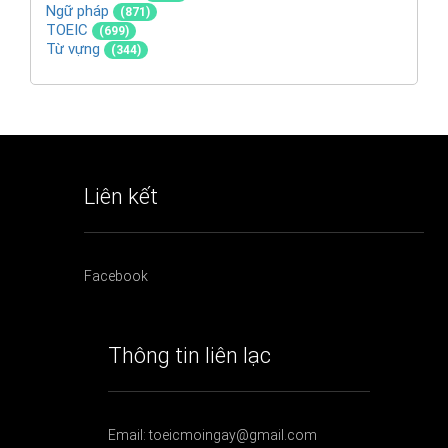
Ngữ pháp
(871)
TOEIC
(699)
Từ vựng
(344)
Liên kết
Facebook
Thông tin liên lạc
Email: toeicmoingay@gmail.com