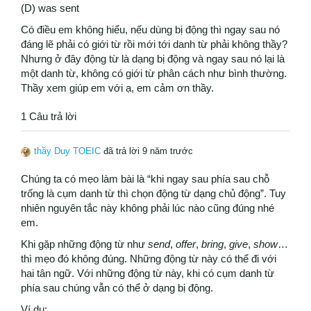
(D) was sent
Có điều em không hiểu, nếu dùng bị động thì ngay sau nó
đáng lẽ phải có giới từ rồi mới tới danh từ phải không thầy?
Nhưng ở đây động từ là dạng bị động và ngay sau nó lại là
một danh từ, không có giới từ phân cách như bình thường.
Thầy xem giúp em với ạ, em cảm ơn thầy.
1 Câu trả lời
thầy Duy TOEIC
đã trả lời 9 năm trước
Chúng ta có mẹo làm bài là “khi ngay sau phía sau chỗ
trống là cụm danh từ thì chọn động từ dạng chủ động”. Tuy
nhiên nguyên tắc này không phải lúc nào cũng đúng nhé
em.
Khi gặp những động từ như
send
,
offer
,
bring
,
give
,
show
…
thì mẹo đó không đúng. Những động từ này có thể đi với
hai tân ngữ. Với những động từ này, khi có cụm danh từ
phía sau chúng vẫn có thể ở dạng bị động.
Ví dụ: