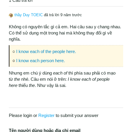
1 Câu trả lời
thầy Duy TOEIC
đã trả lời 9 năm trước
Không có nguyên tắc gì cả em. Hai câu sau y chang nhau.
Có thể sử dụng một trong hai mà không thay đổi gì về
nghĩa.
○
I know each of the people here.
○
I know each person here.
Nhưng em chú ý dùng
each of
thì phía sau phải có mạo
từ
the
nhé. Câu em nói ở trên:
I know each of people
here
thiếu
the
. Như vậy là sai.
Please login or
Register
to submit your answer
Tên người dùng hoặc địa chỉ email