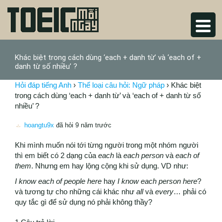
Khác biệt trong cách dùng ‘each + danh từ’ và ‘each of +
danh từ số nhiều’ ?
Hỏi đáp tiếng Anh
›
Thể loại câu hỏi: Ngữ pháp
›
Khác biệt
trong cách dùng ‘each + danh từ’ và ‘each of + danh từ số
nhiều’ ?
hoangtu9x
đã hỏi 9 năm trước
Khi mình muốn nói tới từng người trong một nhóm người
thì em biết có 2 dạng của
each
là
each person
và
each of
them
. Nhưng em hay lộng cộng khi sử dụng. VD như:
I know each of people here
hay
I know each person here
?
và tương tự cho những cái khác như
all
và
every
… phải có
quy tắc gì để sử dụng nó phải không thầy?