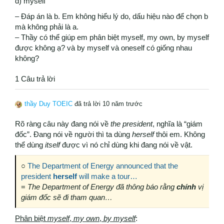
d) myself
– Đáp án là b. Em không hiểu lý do, dấu hiệu nào để chọn b
mà không phải là a.
– Thầy có thể giúp em phân biệt myself, my own, by myself
được không ạ? và by myself và oneself có giống nhau
không?
1 Câu trả lời
thầy Duy TOEIC
đã trả lời 10 năm trước
Rõ ràng câu này đang nói về
the president
, nghĩa là “giám
đốc”. Đang nói về người thì ta dùng
herself
thôi em. Không
thể dùng
itself
được vì nó chỉ dùng khi đang nói về vật.
○
The Department of Energy announced that the
president
herself
will make a tour…
=
The Department of Energy đã thông báo rằng
chính
vị
giám đốc sẽ đi tham quan…
Phân biệt
myself
,
my own
,
by
myself
: