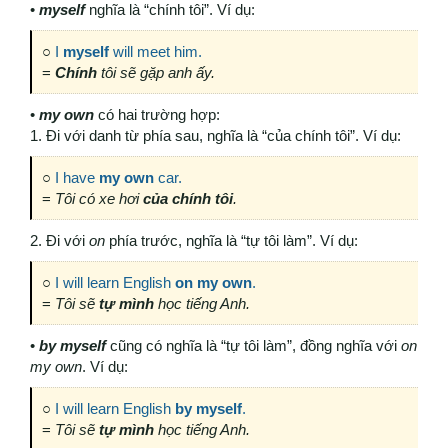
•
myself
nghĩa là “chính tôi”. Ví dụ:
○
I
myself
will meet him.
=
Chính
tôi sẽ gặp anh ấy.
•
my own
có hai trường hợp:
1. Đi với danh từ phía sau, nghĩa là “của chính tôi”. Ví dụ:
○
I have
my own
car.
=
Tôi có xe hơi
của chính tôi
.
2. Đi với
on
phía trước, nghĩa là “tự tôi làm”. Ví dụ:
○
I will learn English
on my own
.
=
Tôi sẽ
tự mình
học tiếng Anh.
•
by myself
cũng có nghĩa là “tự tôi làm”, đồng nghĩa với
on
my own
. Ví dụ:
○
I will learn English
by myself
.
=
Tôi sẽ
tự mình
học tiếng Anh.