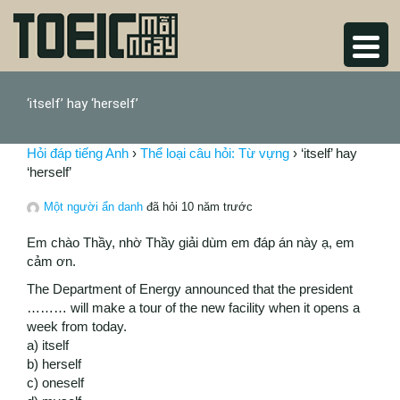
‘itself’ hay ‘herself’
Hỏi đáp tiếng Anh
›
Thể loại câu hỏi: Từ vựng
›
‘itself’ hay
‘herself’
Một người ẩn danh
đã hỏi 10 năm trước
Em chào Thầy, nhờ Thầy giải dùm em đáp án này ạ, em
cảm ơn.
The Department of Energy announced that the president
……… will make a tour of the new facility when it opens a
week from today.
a) itself
b) herself
c) oneself