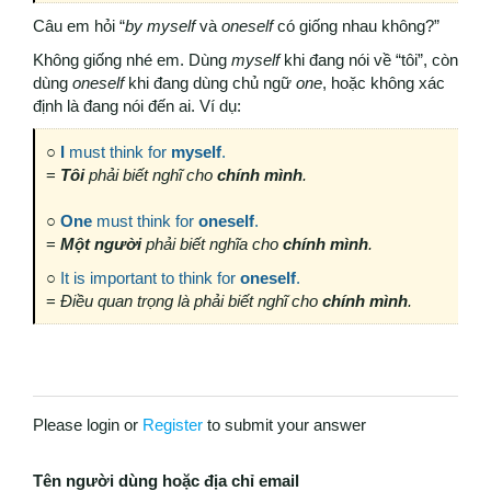
Câu em hỏi “
by myself
và
oneself
có giống nhau không?”
Không giống nhé em. Dùng
myself
khi đang nói về “tôi”, còn
dùng
oneself
khi đang dùng chủ ngữ
one
, hoặc không xác
định là đang nói đến ai. Ví dụ:
○
I
must think for
myself
.
=
Tôi
phải biết nghĩ cho
chính mình
.
○
One
must think for
oneself
.
=
Một người
phải biết nghĩa cho
chính mình
.
○
It is important to think for
oneself
.
=
Điều
quan trọng là phải biết nghĩ cho
chính mình
.
Please login or
Register
to submit your answer
Tên người dùng hoặc địa chỉ email