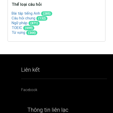
Thể loại câu hỏi
Bài tập tiếng Anh
(285)
Câu hỏi chung
(132)
Ngữ pháp
(871)
TOEIC
(699)
Từ vựng
(344)
Liên kết
Facebook
Thông tin liên lạc