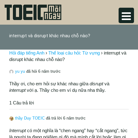
interrupt và disrupt khác nhau chỗ nào?
Hỏi đáp tiếng Anh
›
Thể loại câu hỏi: Từ vựng
›
interrupt và
disrupt khác nhau chỗ nào?
yu yu
đã hỏi 6 năm trước
Thầy ơi, cho em hỏi sự khác nhau giữa
disrupt
và
interrupt
với ạ. Thầy cho em ví dụ nữa nha thầy.
1 Câu trả lời
thầy Duy TOEIC
đã trả lời 6 năm trước
Interrupt
có một nghĩa là “chen ngang” hay “cắt ngang”, tức
là người ta đang nói/làm gì đó mà mình cắt lời hoặc làm gì