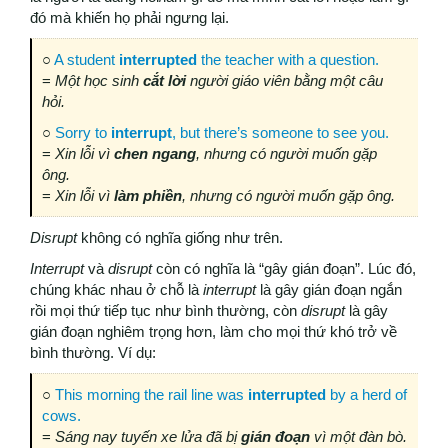
đó mà khiến họ phải ngưng lại.
○
A student
interrupted
the teacher with a question.
=
Một học sinh
cắt lời
người giáo viên
bằng một câu
hỏi.
○
Sorry to
interrupt
, but there’s someone to see you.
=
Xin lỗi vì
chen
ngang
, nhưng có người muốn gặp
ông.
=
Xin lỗi vì
làm
phiền
, nhưng có người muốn gặp ông.
Disrupt
không có nghĩa giống như trên.
Interrupt
và
disrupt
còn có nghĩa là “gây gián đoạn”. Lúc đó,
chúng khác nhau ở chỗ là
interrupt
là gây gián đoạn ngắn
rồi mọi thứ tiếp tục như bình thường, còn
disrupt
là gây
gián đoạn nghiêm trọng hơn, làm cho mọi thứ khó trở về
bình thường. Ví dụ:
○
This morning the rail line was
interrupted
by a herd of
cows.
=
Sáng nay tuyến xe lửa đã bị
gián đoạn
vì một đàn bò.