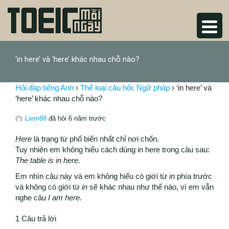
‘in here’ và ‘here’ khác nhau chỗ nào?
Hỏi đáp tiếng Anh
›
Thể loại câu hỏi: Ngữ pháp
›
‘in here’ và
‘here’ khác nhau chỗ nào?
Liem88
đã hỏi 6 năm trước
Here
là trạng từ phổ biến nhất chỉ nơi chốn.
Tuy nhiên em không hiểu cách dùng in here trong câu sau:
The table is in here.
Em nhìn câu này và em không hiểu có giới từ
in
phía trước
và không có giới từ
in
sẽ khác nhau như thế nào, vì em vẫn
nghe câu
I am here
.
1 Câu trả lời