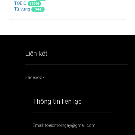
TOEIC
(699)
Từ vựng
(344)
Liên kết
Facebook
Thông tin liên lạc
Email: toeicmoingay@gmail.com