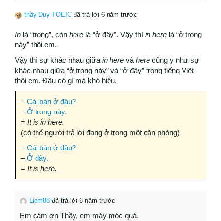
thầy Duy TOEIC
đã trả lời 6 năm trước
In
là “trong”, còn
here
là “ở đây”. Vậy thì
in here
là “ở trong
này” thôi em.
Vậy thì sự khác nhau giữa
in here
và
here
cũng y như sự
khác nhau giữa “ở trong này” và “ở đây” trong tiếng Việt
thôi em. Đâu có gì mà khó hiểu.
–
Cái bàn ở đâu?
–
Ở trong này.
=
It is in here.
(có thể người trả lời đang ở trong một căn phòng)
–
Cái bàn ở đâu?
–
Ở đây.
=
It is here.
Liem88
đã trả lời 6 năm trước
Em cám ơn Thầy, em máy móc quá.