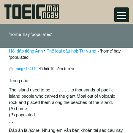
‘home’ hay ‘populated’
Hỏi đáp tiếng Anh
›
Thể loại câu hỏi: Từ vựng
›
‘home’ hay
‘populated’
trang7124119
đã hỏi 10 năm trước
Trong câu:
The island used to be ………… to thousands of pacific
island people who carved the giant Moai out of volcanic
rock and placed them along the beaches of the island.
(A) home
(B) populated
…
Đáp án là
home
. Nhưng em vẫn băn khoăn tại sao câu này