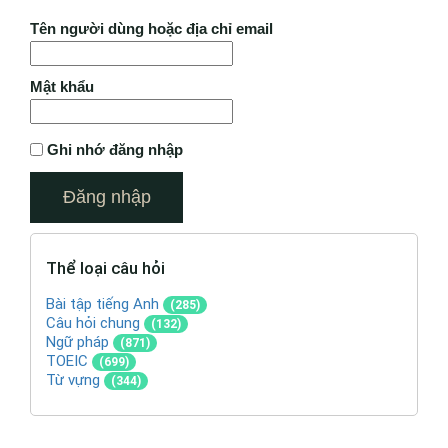
Tên người dùng hoặc địa chỉ email
Mật khẩu
Ghi nhớ đăng nhập
Thể loại câu hỏi
Bài tập tiếng Anh
(285)
Câu hỏi chung
(132)
Ngữ pháp
(871)
TOEIC
(699)
Từ vựng
(344)