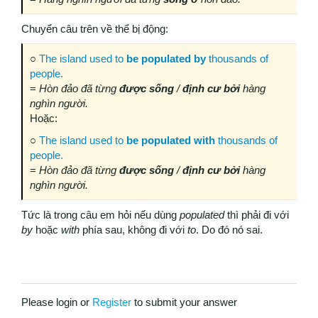
Chuyển câu trên về thể bị động:
○
The island used to
be populated
by
thousands of
people.
=
Hòn đảo đã từng
được
sống
/
định
cư
bởi
hàng
nghìn người.
Hoặc:
○
The island used to
be populated
with
thousands of
people.
=
Hòn đảo đã từng
được
sống
/
định
cư
bởi
hàng
nghìn người.
Tức là trong câu em hỏi nếu dùng
populated
thì phải đi với
by
hoặc
with
phía sau, không đi với
to
. Do đó nó sai.
Please login or
Register
to submit your answer