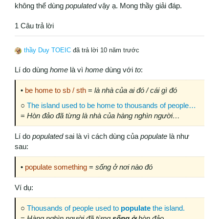
không thể dùng
populated
vậy ạ. Mong thầy giải đáp.
1 Câu trả lời
thầy Duy TOEIC
đã trả lời 10 năm trước
Lí do dùng
home
là vì
home
dùng với
to
:
•
be home to sb / sth
=
là nhà của ai đó / cái gì đó
○
The island used to be home to thousands of people…
=
Hòn đảo đã từng là nhà của hàng nghìn người…
Lí do
populated
sai là vì cách dùng của
populate
là như
sau:
•
populate something
=
sống ở nơi nào đó
Ví dụ:
○
Thousands of people used to
populate
the island.
=
Hàng nghìn người đã từng
sống
ở
hòn đảo.