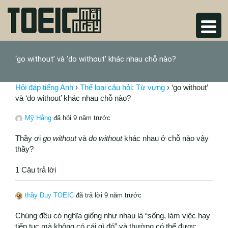
‘go without’ và ‘do without’ khác nhau chỗ nào?
Hỏi đáp tiếng Anh
›
Thể loại câu hỏi: Từ vựng
›
‘go without’
và ‘do without’ khác nhau chỗ nào?
Mỹ Hằng
đã hỏi 9 năm trước
Thầy ơi
go without
và
do without
khác nhau ở chỗ nào vậy
thầy?
1 Câu trả lời
thầy Duy TOEIC
đã trả lời 9 năm trước
Chúng đều có nghĩa giống như nhau là “sống, làm việc hay
tiếp tục mà không có cái gì đó” và thường có thể được