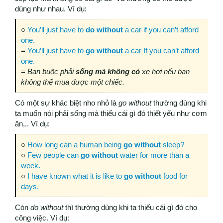
dùng như nhau. Ví dụ:
○
You’ll just have to
do
without
a car if you can’t afford
one.
=
You’ll just have to
go
without
a car If you can’t afford
one.
=
Bạn buộc phải
sống
mà
không
có
xe hơi nếu bạn
không thể mua được một chiếc.
Có một sự khác biệt nho nhỏ là
go without
thường dùng khi
ta muốn nói phải sống mà thiếu cái gì đó thiết yếu như cơm
ăn,.. Ví dụ:
○
How long can a human being
go without
sleep?
○
Few people can
go without
water for more than a
week.
○
I have known what it is like to
go without
food for
days.
Còn
do without
thì thường dùng khi ta thiếu cái gì đó cho
công việc. Ví dụ: