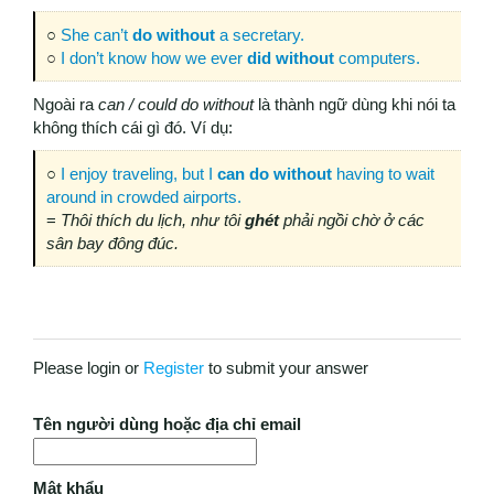
○
She
can’t
do without
a secretary.
○
I don’t know how we ever
did without
computers.
Ngoài ra
can / could do without
là thành ngữ dùng khi nói ta
không thích cái gì đó. Ví dụ:
○
I enjoy traveling, but I
can do without
having to wait
around in crowded airports.
=
Thôi thích du lịch, như tôi
ghét
phải ngồi chờ ở các
sân bay đông đúc.
Please login or
Register
to submit your answer
Tên người dùng hoặc địa chỉ email
Mật khẩu