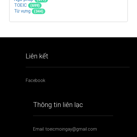
TOEIC
(699)
Từ vựng
(344)
Liên kết
Facebook
Thông tin liên lạc
Email: toeicmoingay@gmail.com