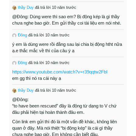
thầy Duy
đã trả lời 10 năm trước
@Đông: Dùng were thì sao em? Bị động kép là gì thầy
chưa nghe bao giờ. Em gửi thầy coi tài liệu em nói nhé.
Đông
đã trả lời 10 năm trước
ý em là dùng were rồi đằng sau lại chia bị động htht nữa
ạ.e thắc mắc về thì của câu ý ạ
Đông
đã trả lời 10 năm trước
https://www.youtube.com/watch?v=r39qqtw2FbI
em gg thì nó ra cái này ạ
thầy Duy
đã trả lời 10 năm trước
@Đông:
“to have been rescued” đây là động từ dạng to V chứ
đâu phải hiện tại hoàn thành đâu em.
Còn link em gửi thì đó là một vấn đề khác, không liên
quan ở đây. Mà nói thiệt “bị động kép” là cái gì thầy
chưa nghe bao giờ. Em không cần biết đâu.