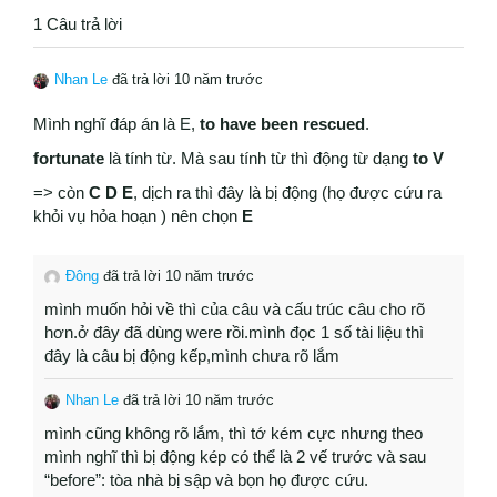
1 Câu trả lời
Nhan Le
đã trả lời 10 năm trước
Mình nghĩ đáp án là E,
to have been rescued
.
fortunate
là tính từ. Mà sau tính từ thì động từ dạng
to V
=> còn
C D E
, dịch ra thì đây là bị động (họ được cứu ra
khỏi vụ hỏa hoạn ) nên chọn
E
Đông
đã trả lời 10 năm trước
mình muốn hỏi về thì của câu và cấu trúc câu cho rõ
hơn.ở đây đã dùng were rồi.mình đọc 1 số tài liệu thì
đây là câu bị động kếp,mình chưa rõ lắm
Nhan Le
đã trả lời 10 năm trước
mình cũng không rõ lắm, thì tớ kém cực nhưng theo
mình nghĩ thì bị động kép có thể là 2 vế trước và sau
“before”: tòa nhà bị sập và bọn họ được cứu.