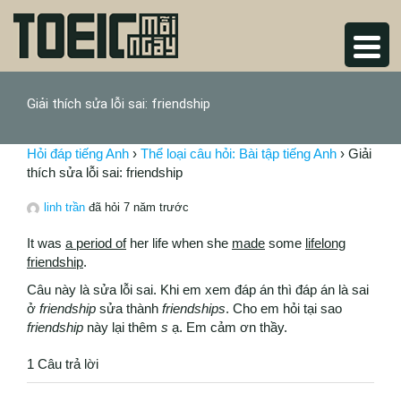
Giải thích sửa lỗi sai: friendship
Hỏi đáp tiếng Anh
›
Thể loại câu hỏi: Bài tập tiếng Anh
›
Giải
thích sửa lỗi sai: friendship
linh trần
đã hỏi 7 năm trước
It was
a
period of
her life when she
made
some
lifelong
friendship
.
Câu này là sửa lỗi sai. Khi em xem đáp án thì đáp án là sai
ở
friendship
sửa thành
friendships
. Cho em hỏi tại sao
friendship
này lại thêm
s
ạ. Em cảm ơn thầy.
1 Câu trả lời