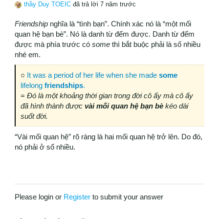
thầy Duy TOEIC
đã trả lời 7 năm trước
Friendship
nghĩa là “tình bạn”. Chính xác nó là “một mối
quan hệ bạn bè”. Nó là danh từ đếm được. Danh từ đếm
được mà phía trước có
some
thì bắt buộc phải là số nhiều
nhé em.
○
It was a period of her life when she made
some
lifelong
friendships
.
=
Đó là một khoảng thời gian trong đời cô ấy mà cô ấy
đã hình thành được
vài mối quan hệ bạn bè
kéo dài
suốt đời.
“Vài mối quan hệ” rõ ràng là hai mối quan hệ trở lên. Do đó,
nó phải ở số nhiều.
Please login or
Register
to submit your answer