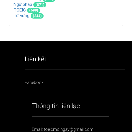
Ngữ pháp
(871)
TOEIC
(699)
Từ vựng
(344)
Liên kết
Facebook
Thông tin liên lạc
Email: toeicmoingay@gmail.com