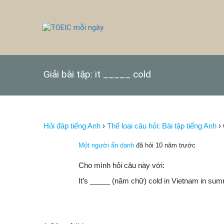
Giải bài tập: it _____ cold
Hỏi đáp tiếng Anh
›
Thể loại câu hỏi: Bài tập tiếng Anh
›
Một người ẩn danh
đã hỏi 10 năm trước
Cho mình hỏi câu này với:
It’s _____ (năm chữ) cold in Vietnam in sum