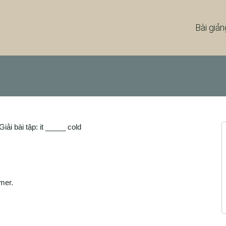
Bài giản
Giải bài tập: it _____ cold
mer.