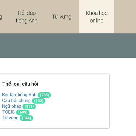
Hỏi đáp
Khóa học
g
Từ vựng
tiếng Anh
online
Thể loại câu hỏi
Bài tập tiếng Anh
(285)
Câu hỏi chung
(132)
Ngữ pháp
(871)
TOEIC
(699)
Từ vựng
(344)