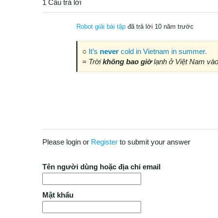
1 Câu trả lời
Robot giải bài tập
đã trả lời 10 năm trước
○
It’s
never
cold in Vietnam in summer.
=
Trời
không bao giờ
lạnh ở Việt Nam và
Please login or
Register
to submit your answer
Tên người dùng hoặc địa chỉ email
Mật khẩu