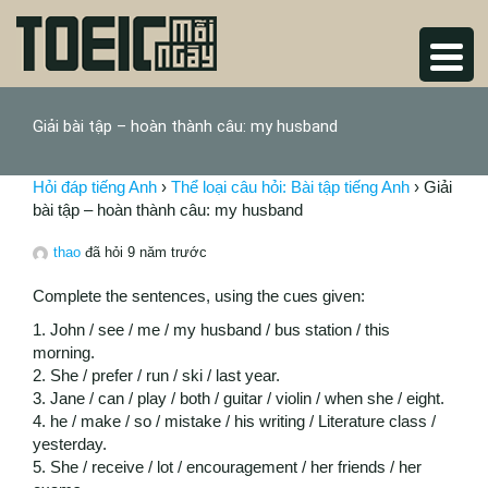
Giải bài tập – hoàn thành câu: my husband
Hỏi đáp tiếng Anh
›
Thể loại câu hỏi: Bài tập tiếng Anh
›
Giải
bài tập – hoàn thành câu: my husband
thao
đã hỏi 9 năm trước
Complete the sentences, using the cues given:
1. John / see / me / my husband / bus station / this
morning.
2. She / prefer / run / ski / last year.
3. Jane / can / play / both / guitar / violin / when she / eight.
4. he / make / so / mistake / his writing / Literature class /
yesterday.
5. She / receive / lot / encouragement / her friends / her