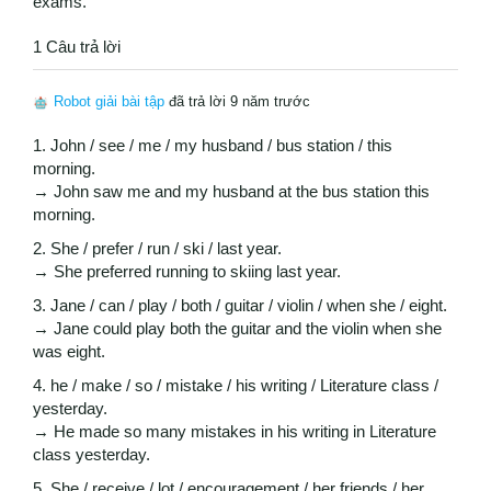
exams.
1 Câu trả lời
Robot giải bài tập
đã trả lời 9 năm trước
1. John / see / me / my husband / bus station / this
morning.
→ John saw me and my husband at the bus station this
morning.
2. She / prefer / run / ski / last year.
→ She preferred running to skiing last year.
3. Jane / can / play / both / guitar / violin / when she / eight.
→ Jane could play both the guitar and the violin when she
was eight.
4. he / make / so / mistake / his writing / Literature class /
yesterday.
→ He made so many mistakes in his writing in Literature
class yesterday.
5. She / receive / lot / encouragement / her friends / her