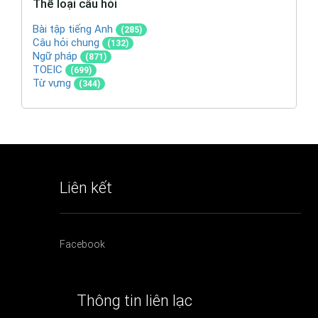
Thể loại câu hỏi
Bài tập tiếng Anh
(285)
Câu hỏi chung
(132)
Ngữ pháp
(871)
TOEIC
(699)
Từ vựng
(344)
Liên kết
Facebook
Thông tin liên lạc