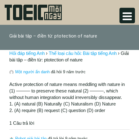
Giải bài tập – điền từ: ptotection of nature
Hỏi đáp tiếng Anh
›
Thể loại câu hỏi: Bài tập tiếng Anh
›
Giải
bài tập – điền từ: ptotection of nature
Một người ẩn danh
đã hỏi 9 năm trước
Active protection of nature means meddling with nature in
(1) ——— to preserve these natural (2) ———, which
without human integration would irreversibly dissappear.
1. (A) natural (B) Naturally (C) Naturalism (D) Nature
2. (A) require (B) request (C) question (D) order
1 Câu trả lời
Robot giải bài tập
đã trả lời 9 năm trước