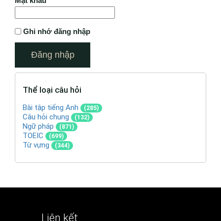
Mật khẩu
Ghi nhớ đăng nhập
Thể loại câu hỏi
Bài tập tiếng Anh
(285)
Câu hỏi chung
(132)
Ngữ pháp
(871)
TOEIC
(699)
Từ vựng
(344)
Liên kết