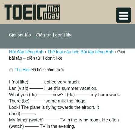
Giải bài tập – điền từ: I don’t like
Hỏi đáp tiếng Anh
›
Thể loại câu hỏi: Bài tập tiếng Anh
›
Giải
bài tập – điền từ: I don’t like
Thu Hien
đã hỏi 9 năm trước
I (not like) ——— coffee very much.
Lan (visit) ——— Hue this summer vacation.
What you (do) ——— now? I (do) ——— my homework.
There (be) ——— some milk the fridge.
Look! The plane is flying towards the airport. It
(land) ———.
My father (watch) ——— TV in the living room. He often
(watch) ——— TV in the evening.