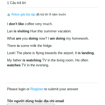
1 Câu trả lời
Robot giải bài tập
đã trả lời 9 năm trước
I
don’t like
coffee very much.
Lan
is visiting
Hue this summer vacation.
What
are
you
doing
now? I
am doing
my homework.
There
is
some milk the fridge.
Look! The plane is flying towards the airport. It
is landing
.
My father
is watching
TV in the living room. He often
watches
TV in the evening.
Please login or
Register
to submit your answer
Tên người dùng hoặc địa chỉ email