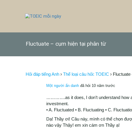
Fluctuate – cụm hiện tại phân từ
Hỏi đáp tiếng Anh
›
Thể loại câu hỏi: TOEIC
›
Fluctuate
Một người ẩn danh
đã hỏi 10 năm trước
………….as it does, I don’t understand how an
investment.
• A. Fluctuated • B. Fluctuating • C. Fluctuati
Dạ! Thầy ơi! Câu này, mình có thể chọn đư
nào vậy Thậy! em xin cám ơn Thầy ạ!