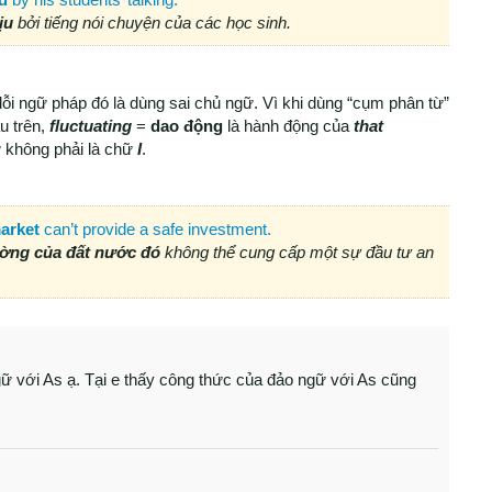
ịu
bởi tiếng nói chuyện của các học sinh.
lỗi ngữ pháp đó là dùng sai chủ ngữ. Vì khi dùng “cụm phân từ”
u trên,
fluctuating
=
dao động
là hành động của
that
ứ không phải là chữ
I
.
market
can’t provide a safe investment.
ường của đất nước đó
không thể cung cấp một sự đầu tư an
gữ với As ạ. Tại e thấy công thức của đảo ngữ với As cũng