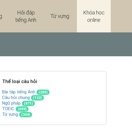
Hỏi đáp
Khóa học
g
Từ vựng
tiếng Anh
online
Thể loại câu hỏi
Bài tập tiếng Anh
(285)
Câu hỏi chung
(132)
Ngữ pháp
(871)
TOEIC
(699)
Từ vựng
(344)