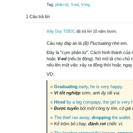
Tag:
phân từ
,
V-ed
,
V-ing
1 Câu trả lời
thầy Duy TOEIC
đã trả lời 10 năm trước
Câu này đáp án là
(B) Fluctuating
nhé em.
Đây là “cụm phân từ”. Cách hình thành của 
hoặc
V-ed
(nếu bị động). Nó mô tả cho chủ 
nêu lên một việc xảy ra đồng thời hoặc ngay
VD:
○
Graduating
early, he is very happy.
=
Vì tốt nghiệp
sớm, anh ấy rất vui.
○
Hired
by a big compapy, the girl is very 
=
Được
tuyển
bởi một công ty lớn, cô gái r
○
The thief ran away,
dropping
the wallet.
= Kẻ trộm bỏ chạy,
đánh
rơi
chiếc ví.
○
The teacher stopped the lesson,
annoye