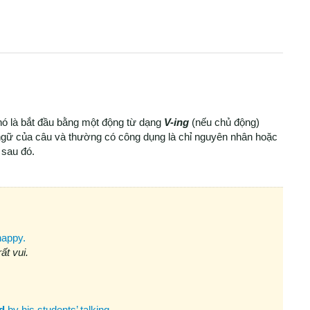
nó là bắt đầu bằng một động từ dạng
V-ing
(nếu chủ động)
ngữ của câu và thường có công dụng là chỉ nguyên nhân hoặc
 sau đó.
happy.
ất vui.
d
by his students’ talking.