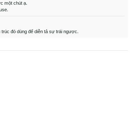
ức một chút ạ.
use.
trúc đó dùng để diễn tả sự trái ngược.