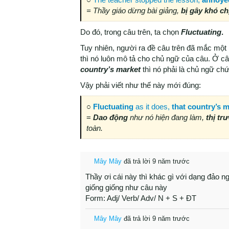
= Thầy giáo dừng bài giảng,
bị gây khó ch
Do đó, trong câu trên, ta chọn
Fluctuating
.
Tuy nhiên, người ra đề câu trên đã mắc một 
thì nó luôn mô tả cho chủ ngữ của câu. Ở câ
country’s market
thì nó phải là chủ ngữ ch
Vậy phải viết như thế này mới đúng:
○
Fluctuating
as it does,
that country’s 
=
Dao động
như nó hiện đang làm,
thị tr
toàn.
Mây Mây
đã trả lời 9 năm trước
Thầy ơi cái này thì khác gì với dạng đảo n
giống giống như câu này
Form: Adj/ Verb/ Adv/ N + S + ĐT
Mây Mây
đã trả lời 9 năm trước