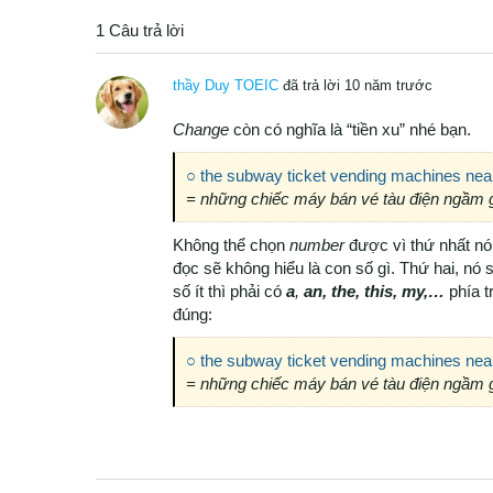
1 Câu trả lời
thầy Duy TOEIC
đã trả lời 10 năm trước
Change
còn có nghĩa là “tiền xu” nhé bạn.
○ the subway ticket vending machines near
= những chiếc máy bán vé tàu điện ngầm 
Không thể chọn
number
được vì thứ nhất nó 
đọc sẽ không hiểu là con số gì. Thứ hai, nó s
số ít thì phải có
a
,
an, the, this, my,…
phía 
đúng:
○ the subway ticket vending machines near
= những chiếc máy bán vé tàu điện ngầm 