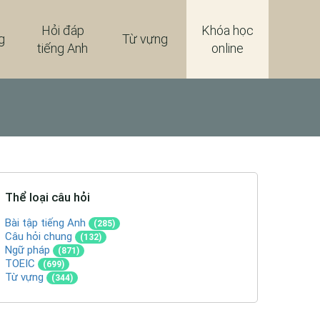
Hỏi đáp
Khóa học
g
Từ vựng
tiếng Anh
online
Thể loại câu hỏi
Bài tập tiếng Anh
(285)
Câu hỏi chung
(132)
Ngữ pháp
(871)
TOEIC
(699)
Từ vựng
(344)