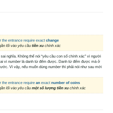
 the entrance require exact
change
gần lối vào yêu cầu
tiền xu
chính xác
sai nghĩa. Không thể nói “yêu cầu con số chính xác” vì người
ai vì
number
là danh từ đếm được. Danh từ đếm được mà ở
trước. Vì vậy, nếu muốn dùng
number
thì phải nói như sau mới
 the entrance require
an
exact
number
of coins
gần lối vào yêu cầu
một
số lượng tiền xu
chính xác