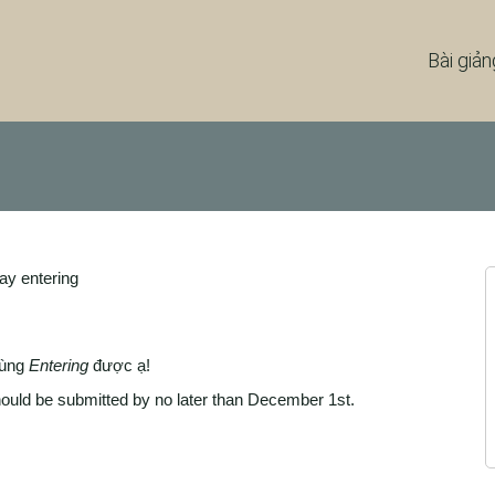
Bài giản
ay entering
dùng
Entering
được ạ!
d be submitted by no later than December 1st.