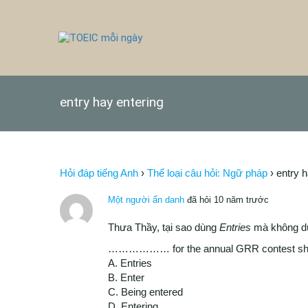
entry hay entering
Hỏi đáp tiếng Anh
›
Thể loại câu hỏi: Ngữ pháp
›
entry h
Một người ẩn danh
đã hỏi 10 năm trước
Thưa Thầy, tại sao dùng
Entries
mà không 
……………… for the annual GRR contest shoul
A. Entries
B. Enter
C. Being entered
D. Entering