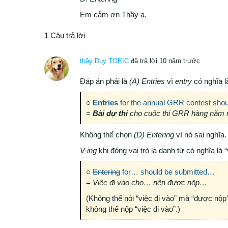
Em cảm ơn Thầy ạ.
1 Câu trả lời
thầy Duy TOEIC
đã trả lời 10 năm trước
Đáp án phải là
(A) Entries
vì
entry
có nghĩa là
○
Entries
for the annual GRR contest shou
=
Bài dự thi
cho cuộc thi GRR hàng năm n
Không thể chọn
(D) Entering
vì nó sai nghĩa.
V-ing
khi đóng vai trò là danh từ có nghĩa là “
○
Entering
for… should be submitted…
=
Việc đi vào
cho… nên được nộp…
(Không thể nói “việc đi vào” mà “được nộp”
không thể nộp “việc đi vào”.)