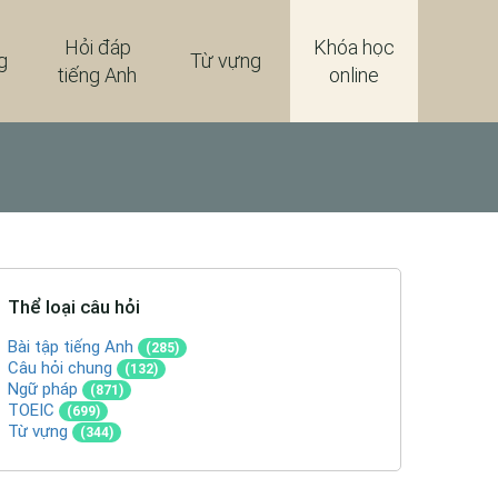
Hỏi đáp
Khóa học
g
Từ vựng
tiếng Anh
online
Thể loại câu hỏi
Bài tập tiếng Anh
(285)
Câu hỏi chung
(132)
Ngữ pháp
(871)
TOEIC
(699)
Từ vựng
(344)