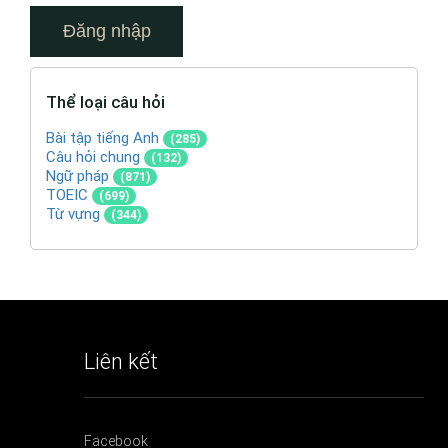
Thể loại câu hỏi
Bài tập tiếng Anh
(285)
Câu hỏi chung
(132)
Ngữ pháp
(871)
TOEIC
(699)
Từ vựng
(344)
Liên kết
Facebook