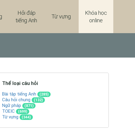
Hỏi đáp
Khóa học
g
Từ vựng
tiếng Anh
online
Thể loại câu hỏi
Bài tập tiếng Anh
(285)
Câu hỏi chung
(132)
Ngữ pháp
(871)
TOEIC
(699)
Từ vựng
(344)