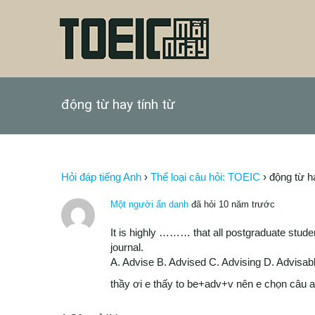
động từ hay tính từ
Hỏi đáp tiếng Anh
›
Thể loại câu hỏi: TOEIC
›
động từ h
Một người ẩn danh
đã hỏi 10 năm trước
It is highly ……… that all postgraduate studen
journal.
A. Advise B. Advised C. Advising D. Advisab
thầy ơi e thấy to be+adv+v nên e chọn câu a