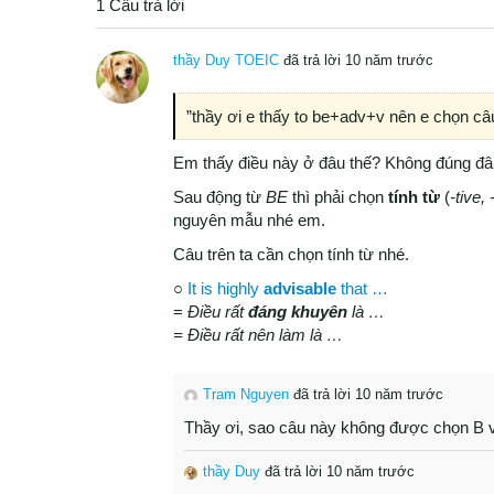
1 Câu trả lời
thầy Duy TOEIC
đã trả lời 10 năm trước
”thầy ơi e thấy to be+adv+v nên e chọn câ
Em thấy điều này ở đâu thế? Không đúng đâ
Sau động từ
BE
thì phải chọn
tính từ
(
-tive,
nguyên mẫu nhé em.
Câu trên ta cần chọn tính từ nhé.
○
It is highly
advisable
that …
=
Điều rất
đáng khuyên
là …
= Điều rất nên làm là …
Tram Nguyen
đã trả lời 10 năm trước
Thầy ơi, sao câu này không được chọn B 
thầy Duy
đã trả lời 10 năm trước