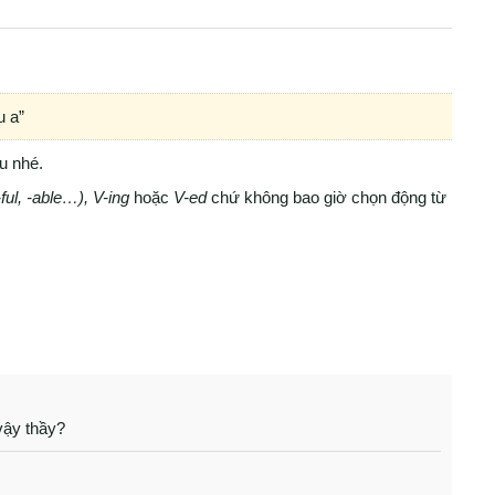
u a”
u nhé.
 -ful, -able…), V-ing
hoặc
V-ed
chứ không bao giờ chọn động từ
vậy thầy?